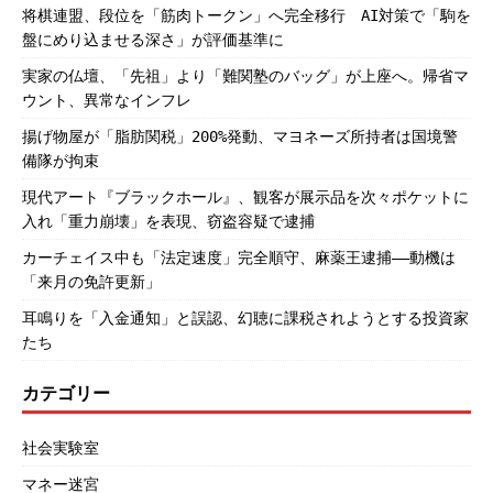
将棋連盟、段位を「筋肉トークン」へ完全移行 AI対策で「駒を
盤にめり込ませる深さ」が評価基準に
実家の仏壇、「先祖」より「難関塾のバッグ」が上座へ。帰省マ
ウント、異常なインフレ
揚げ物屋が「脂肪関税」200%発動、マヨネーズ所持者は国境警
備隊が拘束
現代アート『ブラックホール』、観客が展示品を次々ポケットに
入れ「重力崩壊」を表現、窃盗容疑で逮捕
カーチェイス中も「法定速度」完全順守、麻薬王逮捕――動機は
「来月の免許更新」
耳鳴りを「入金通知」と誤認、幻聴に課税されようとする投資家
たち
カテゴリー
社会実験室
マネー迷宮