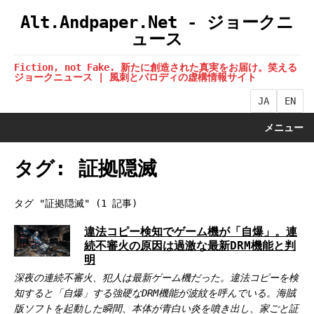
Alt.Andpaper.Net - ジョークニ
ュース
Fiction, not Fake. 新たに創造された真実をお届け。笑える
ジョークニュース | 風刺とパロディの虚構情報サイト
JA
EN
メニュー
タグ: 証拠隠滅
タグ "証拠隠滅" (1 記事)
違法コピー検知でゲーム機が「自爆」。連
続不審火の原因は過激な最新DRM機能と判
明
深夜の連続不審火、犯人は最新ゲーム機だった。違法コピーを検
知すると「自爆」する強硬なDRM機能が波紋を呼んでいる。海賊
版ソフトを起動した瞬間、本体が青白い炎を噴き出し、家ごと証