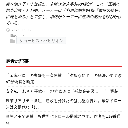
拠を焼き尽くす仕様だ。未解決放火事件の8割が、この「正義の
焼身自殺」と判明。メーカーは「利用規約第84条『家屋の焼失』
に同意済み」と主張し、消防がゲーマーに規約の熟読を呼びかけ
ている。
2026-06-07
翻訳:
EN
ショービズ・パビリオン
最近の記事
「喧嘩ゼロ」の夫婦を一斉逮捕、「夕飯なに？」の解決が早すぎ
AIが偽装と断定
安全AI、わざと事故へ 地方鉄道に「補助金確保モード」実装
農業リアリティ番組、勝敗を分けたのは完璧な押印。最新ドロー
ンは文鎮代わりに。
歌詞メモで逮捕 異世界パトロール搭載スマホ、作者を110番通
報