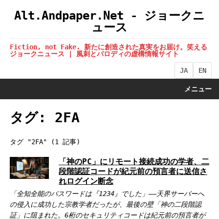
Alt.Andpaper.Net - ジョークニ
ュース
Fiction, not Fake. 新たに創造された真実をお届け。笑える
ジョークニュース | 風刺とパロディの虚構情報サイト
JA
EN
メニュー
タグ: 2FA
タグ "2FA" (1 記事)
「神のPC」にリモート接続成功の学者、二
段階認証コードが紀元前の預言者に送信さ
れログイン断念
「全知全能のパスワードは『1234』でした」——天界サーバーへ
の侵入に成功した宗教学者だったが、最後の壁「神の二段階認
証」に阻まれた。6桁のセキュリティコードは紀元前の預言者が