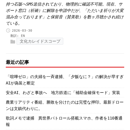
持つ石版へSMS送信されており、物理的に確認不可能。現在、サ
ポート窓口（祈祷）に解除を申請中だが、「ただいま祈りが大変
混み合っております」と保留音（賛美歌）を数ヶ月聴かされ続け
ている。
2026-03-30
翻訳:
EN
文化カレイドスコープ
最近の記事
「喧嘩ゼロ」の夫婦を一斉逮捕、「夕飯なに？」の解決が早すぎ
AIが偽装と断定
安全AI、わざと事故へ 地方鉄道に「補助金確保モード」実装
農業リアリティ番組、勝敗を分けたのは完璧な押印。最新ドロー
ンは文鎮代わりに。
歌詞メモで逮捕 異世界パトロール搭載スマホ、作者を110番通
報