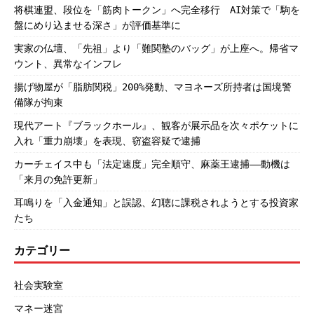
将棋連盟、段位を「筋肉トークン」へ完全移行 AI対策で「駒を
盤にめり込ませる深さ」が評価基準に
実家の仏壇、「先祖」より「難関塾のバッグ」が上座へ。帰省マ
ウント、異常なインフレ
揚げ物屋が「脂肪関税」200%発動、マヨネーズ所持者は国境警
備隊が拘束
現代アート『ブラックホール』、観客が展示品を次々ポケットに
入れ「重力崩壊」を表現、窃盗容疑で逮捕
カーチェイス中も「法定速度」完全順守、麻薬王逮捕――動機は
「来月の免許更新」
耳鳴りを「入金通知」と誤認、幻聴に課税されようとする投資家
たち
カテゴリー
社会実験室
マネー迷宮