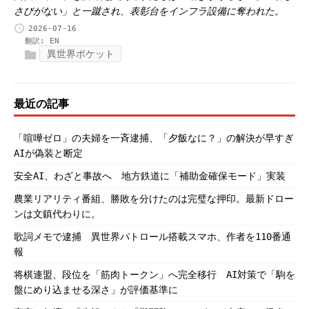
さびがない」と一蹴され、表彰台をインフラ設備に奪われた。
2026-07-16
翻訳:
EN
異世界ポケット
最近の記事
「喧嘩ゼロ」の夫婦を一斉逮捕、「夕飯なに？」の解決が早すぎ
AIが偽装と断定
安全AI、わざと事故へ 地方鉄道に「補助金確保モード」実装
農業リアリティ番組、勝敗を分けたのは完璧な押印。最新ドロー
ンは文鎮代わりに。
歌詞メモで逮捕 異世界パトロール搭載スマホ、作者を110番通
報
将棋連盟、段位を「筋肉トークン」へ完全移行 AI対策で「駒を
盤にめり込ませる深さ」が評価基準に