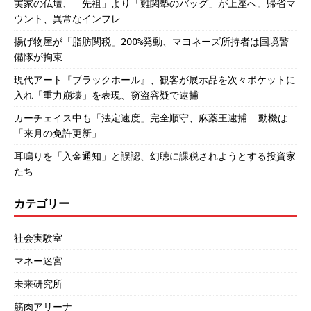
実家の仏壇、「先祖」より「難関塾のバッグ」が上座へ。帰省マ
ウント、異常なインフレ
揚げ物屋が「脂肪関税」200%発動、マヨネーズ所持者は国境警
備隊が拘束
現代アート『ブラックホール』、観客が展示品を次々ポケットに
入れ「重力崩壊」を表現、窃盗容疑で逮捕
カーチェイス中も「法定速度」完全順守、麻薬王逮捕――動機は
「来月の免許更新」
耳鳴りを「入金通知」と誤認、幻聴に課税されようとする投資家
たち
カテゴリー
社会実験室
マネー迷宮
未来研究所
筋肉アリーナ