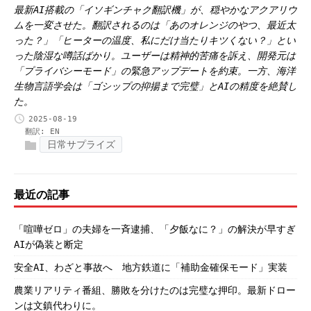
最新AI搭載の「イソギンチャク翻訳機」が、穏やかなアクアリウ
ムを一変させた。翻訳されるのは「あのオレンジのやつ、最近太
った？」「ヒーターの温度、私にだけ当たりキツくない？」とい
った陰湿な噂話ばかり。ユーザーは精神的苦痛を訴え、開発元は
「プライバシーモード」の緊急アップデートを約束。一方、海洋
生物言語学会は「ゴシップの抑揚まで完璧」とAIの精度を絶賛し
た。
2025-08-19
翻訳:
EN
日常サプライズ
最近の記事
「喧嘩ゼロ」の夫婦を一斉逮捕、「夕飯なに？」の解決が早すぎ
AIが偽装と断定
安全AI、わざと事故へ 地方鉄道に「補助金確保モード」実装
農業リアリティ番組、勝敗を分けたのは完璧な押印。最新ドロー
ンは文鎮代わりに。