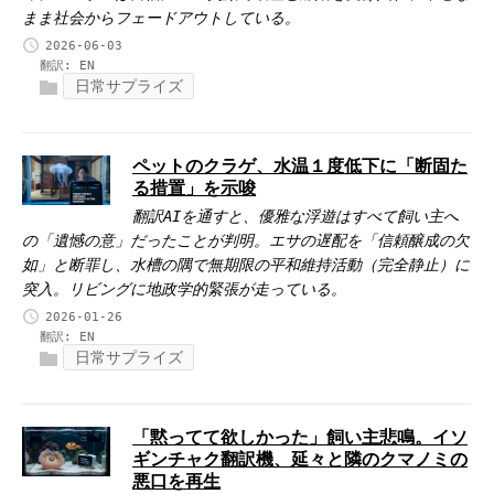
まま社会からフェードアウトしている。
2026-06-03
翻訳:
EN
日常サプライズ
ペットのクラゲ、水温１度低下に「断固た
る措置」を示唆
翻訳AIを通すと、優雅な浮遊はすべて飼い主へ
の「遺憾の意」だったことが判明。エサの遅配を「信頼醸成の欠
如」と断罪し、水槽の隅で無期限の平和維持活動（完全静止）に
突入。リビングに地政学的緊張が走っている。
2026-01-26
翻訳:
EN
日常サプライズ
「黙ってて欲しかった」飼い主悲鳴。イソ
ギンチャク翻訳機、延々と隣のクマノミの
悪口を再生