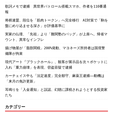
歌詞メモで逮捕 異世界パトロール搭載スマホ、作者を110番通
報
将棋連盟、段位を「筋肉トークン」へ完全移行 AI対策で「駒を
盤にめり込ませる深さ」が評価基準に
実家の仏壇、「先祖」より「難関塾のバッグ」が上座へ。帰省マ
ウント、異常なインフレ
揚げ物屋が「脂肪関税」200%発動、マヨネーズ所持者は国境警
備隊が拘束
現代アート『ブラックホール』、観客が展示品を次々ポケットに
入れ「重力崩壊」を表現、窃盗容疑で逮捕
カーチェイス中も「法定速度」完全順守、麻薬王逮捕――動機は
「来月の免許更新」
耳鳴りを「入金通知」と誤認、幻聴に課税されようとする投資家
たち
カテゴリー