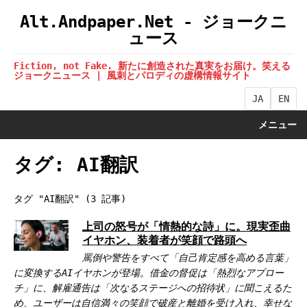
Alt.Andpaper.Net - ジョークニ
ュース
Fiction, not Fake. 新たに創造された真実をお届け。笑える
ジョークニュース | 風刺とパロディの虚構情報サイト
JA
EN
メニュー
タグ: AI翻訳
タグ "AI翻訳" (3 記事)
上司の怒号が「情熱的な詩」に。現実歪曲
イヤホン、装着者が笑顔で路頭へ
罵倒や警告をすべて「自己肯定感を高める言葉」
に変換するAIイヤホンが登場。借金の督促は「熱烈なアプロー
チ」に、解雇通告は「次なるステージへの招待状」に聞こえるた
め、ユーザーは自信満々の笑顔で破産と離婚を受け入れ、幸せな