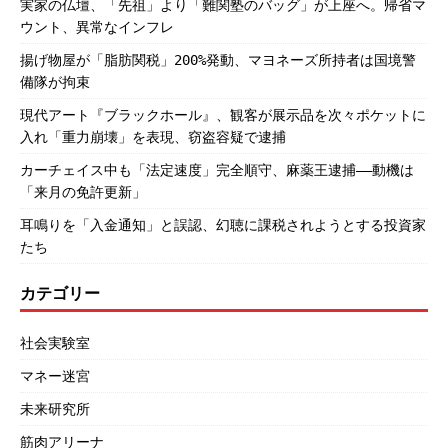
実家の仏壇、「先祖」より「難関塾のバッグ」が上座へ。帰省マ
ウント、異常なインフレ
揚げ物屋が「脂肪関税」200%発動、マヨネーズ所持者は国境警
備隊が拘束
現代アート『ブラックホール』、観客が展示品を次々ポケットに
入れ「重力崩壊」を表現、窃盗容疑で逮捕
カーチェイス中も「法定速度」完全順守、麻薬王逮捕――動機は
「来月の免許更新」
耳鳴りを「入金通知」と誤認、幻聴に課税されようとする投資家
たち
カテゴリー
社会実験室
マネー迷宮
未来研究所
筋肉アリーナ