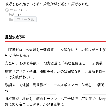
今月もお布施という名の自動決済が厳かに実行された。
2026-04-17
翻訳:
EN
マネー迷宮
最近の記事
「喧嘩ゼロ」の夫婦を一斉逮捕、「夕飯なに？」の解決が早すぎ
AIが偽装と断定
安全AI、わざと事故へ 地方鉄道に「補助金確保モード」実装
農業リアリティ番組、勝敗を分けたのは完璧な押印。最新ドロー
ンは文鎮代わりに。
歌詞メモで逮捕 異世界パトロール搭載スマホ、作者を110番通
報
将棋連盟、段位を「筋肉トークン」へ完全移行 AI対策で「駒を
盤にめり込ませる深さ」が評価基準に