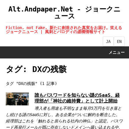
Alt.Andpaper.Net - ジョークニ
ュース
Fiction, not Fake. 新たに創造された真実をお届け。笑える
ジョークニュース | 風刺とパロディの虚構情報サイト
JA
EN
メニュー
タグ: DXの残骸
タグ "DXの残骸" (1 記事)
誰もパスワードを知らない謎のSaaS、経
理部が「神社の維持費」として計上開始
導入者も用途も不明なまま毎月5万円を引き落と
し続ける謎のSaaSに対し、ある企業がついに解約を断念した。
経理部はこれを「触れると祟られる社内の神仏」と認定。パスワ
ード再発行メールが既に存在しないドメインへ吸い込まれる中、