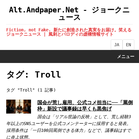
Alt.Andpaper.Net - ジョークニ
ュース
Fiction, not Fake. 新たに創造された真実をお届け。笑える
ジョークニュース | 風刺とパロディの虚構情報サイト
JA
EN
メニュー
タグ: Troll
タグ "Troll" (1 記事)
国会が荒し雇用、公式コメ担当に──「罵倒
枠」新設で議事録は早くも黒焦げ
国会は「リアル世論の反映」として、荒し経験3
年以上のSNSユーザーを公式コメンテーターに採用すると発表。
採用条件は「一日100回罵倒できる体力」などで、議事録はすで
に炎上状態。