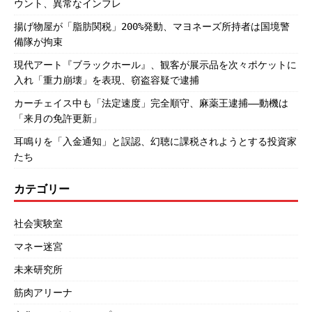
ウント、異常なインフレ
揚げ物屋が「脂肪関税」200%発動、マヨネーズ所持者は国境警
備隊が拘束
現代アート『ブラックホール』、観客が展示品を次々ポケットに
入れ「重力崩壊」を表現、窃盗容疑で逮捕
カーチェイス中も「法定速度」完全順守、麻薬王逮捕――動機は
「来月の免許更新」
耳鳴りを「入金通知」と誤認、幻聴に課税されようとする投資家
たち
カテゴリー
社会実験室
マネー迷宮
未来研究所
筋肉アリーナ