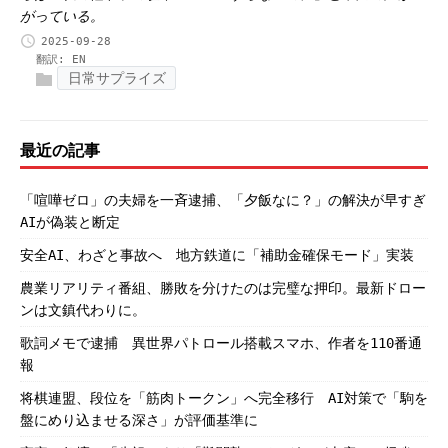
がっている。
2025-09-28
翻訳:
EN
日常サプライズ
最近の記事
「喧嘩ゼロ」の夫婦を一斉逮捕、「夕飯なに？」の解決が早すぎ
AIが偽装と断定
安全AI、わざと事故へ 地方鉄道に「補助金確保モード」実装
農業リアリティ番組、勝敗を分けたのは完璧な押印。最新ドロー
ンは文鎮代わりに。
歌詞メモで逮捕 異世界パトロール搭載スマホ、作者を110番通
報
将棋連盟、段位を「筋肉トークン」へ完全移行 AI対策で「駒を
盤にめり込ませる深さ」が評価基準に