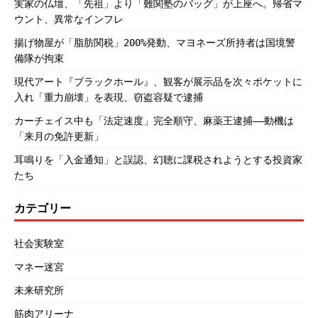
実家の仏壇、「先祖」より「難関塾のバッグ」が上座へ。帰省マ
ウント、異常なインフレ
揚げ物屋が「脂肪関税」200%発動、マヨネーズ所持者は国境警
備隊が拘束
現代アート『ブラックホール』、観客が展示品を次々ポケットに
入れ「重力崩壊」を表現、窃盗容疑で逮捕
カーチェイス中も「法定速度」完全順守、麻薬王逮捕――動機は
「来月の免許更新」
耳鳴りを「入金通知」と誤認、幻聴に課税されようとする投資家
たち
カテゴリー
社会実験室
マネー迷宮
未来研究所
筋肉アリーナ