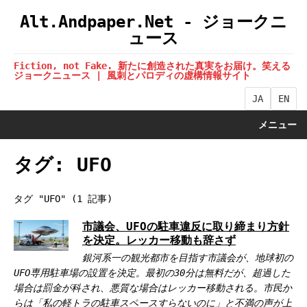
Alt.Andpaper.Net - ジョークニ
ュース
Fiction, not Fake. 新たに創造された真実をお届け。笑える
ジョークニュース | 風刺とパロディの虚構情報サイト
JA
EN
メニュー
タグ: UFO
タグ "UFO" (1 記事)
市議会、UFOの駐車違反に取り締まり方針
を決定。レッカー移動も辞さず
銀河系一の観光都市を目指す市議会が、地球初の
UFO専用駐車場の設置を決定。最初の30分は無料だが、超過した
場合は罰金が科され、悪質な場合はレッカー移動される。市民か
らは「私の軽トラの駐車スペースすらないのに」と不満の声が上