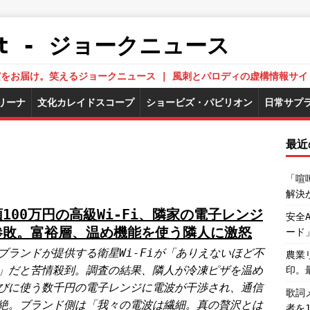
.Net - ジョークニュース
された真実をお届け。笑えるジョークニュース | 風刺とパロディの虚構情報サイ
リーナ
文化カレイドスコープ
ショービズ・パビリオン
日常サプ
最近
「喧
解決
100万円の高級Wi-Fi、隣家の電子レンジ
安全
惨敗。富裕層、温め機能を使う隣人に激怒
ード
ブランドが提供する衛星Wi-Fiが「ありえないほど不
農業
」だと苦情殺到。調査の結果、隣人が冷凍ピザを温め
印。
びに使う数千円の電子レンジに電波が干渉され、通信
歌詞
絶。ブランド側は「我々の電波は繊細。真の贅沢とは
者を