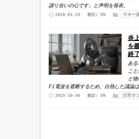
譲り合いの心です」と声明を発表。
マネー
2026-01-19
翻訳:
EN
炎
を
終
ある
こと
と物
Fi電波を遮断するため、白熱した議論
日常サ
2025-10-30
翻訳:
EN