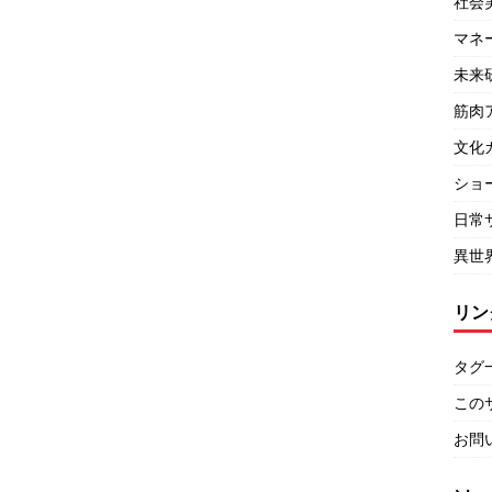
社会
マネ
未来
筋肉
文化
ショ
日常
異世
リン
タグ
この
お問