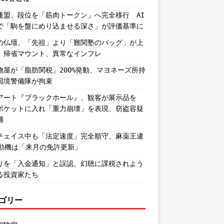
連盟、段位を「筋肉トークン」へ完全移行 AI
で「駒を盤にめり込ませる深さ」が評価基準に
の仏壇、「先祖」より「難関塾のバッグ」が上
。帰省マウント、異常なインフレ
物屋が「脂肪関税」200%発動、マヨネーズ所持
国境警備隊が拘束
アート『ブラックホール』、観客が展示品を
ポケットに入れ「重力崩壊」を表現、窃盗容疑
捕
チェイス中も「法定速度」完全順守、麻薬王逮
―動機は「来月の免許更新」
りを「入金通知」と誤認、幻聴に課税されよう
る投資家たち
ゴリー