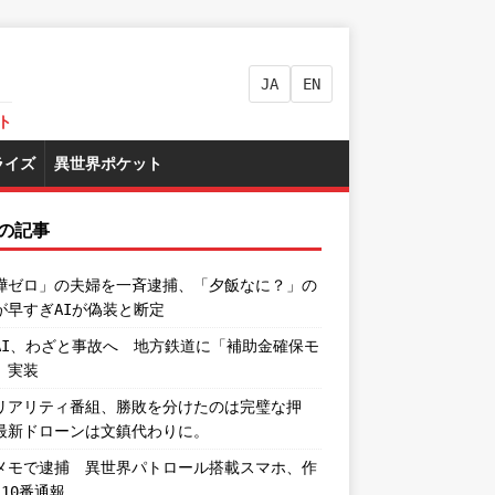
JA
EN
ト
ライズ
異世界ポケット
の記事
嘩ゼロ」の夫婦を一斉逮捕、「夕飯なに？」の
が早すぎAIが偽装と断定
AI、わざと事故へ 地方鉄道に「補助金確保モ
」実装
リアリティ番組、勝敗を分けたのは完璧な押
最新ドローンは文鎮代わりに。
メモで逮捕 異世界パトロール搭載スマホ、作
110番通報