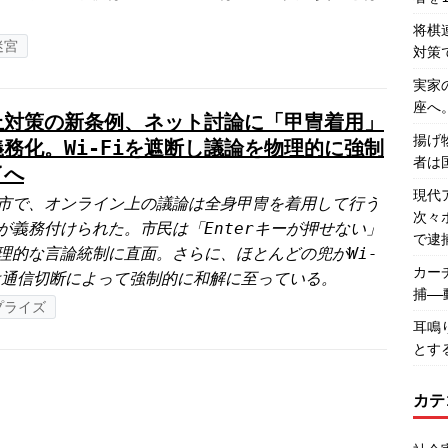
将棋
迷宮
対策
実家
座へ
上対策の新条例、ネット討論に「甲冑着用」
揚げ
義務化。Wi-Fiを遮断し議論を物理的に強制
者は
了へ
現代
市で、オンライン上の議論は全身甲冑を着用して行う
次々
が義務付けられた。市民は「Enterキーが押せない」
で逮
理的な言論統制に直面。さらに、ほとんどの兜がWi-
カー
は通信切断によって強制的に和解に至っている。
捕―
プライズ
耳鳴
とす
カテ