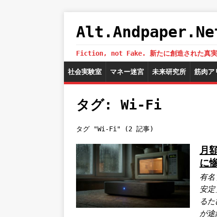
Alt.Andpaper
Fiction, not Fake. 新たに創造
社会実験室
マネー迷宮
未来研究所
筋肉ア
タグ: Wi-Fi
タグ "Wi-Fi" (2 記事)
月額
に
有名
安定
るた
が途