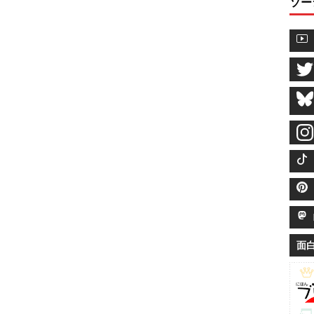
ソー
M
面