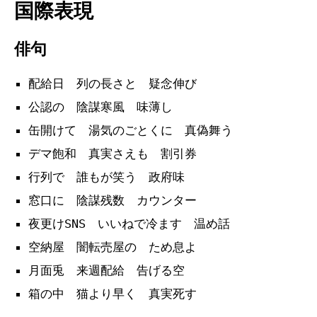
国際表現
俳句
配給日 列の長さと 疑念伸び
公認の 陰謀寒風 味薄し
缶開けて 湯気のごとくに 真偽舞う
デマ飽和 真実さえも 割引券
行列で 誰もが笑う 政府味
窓口に 陰謀残数 カウンター
夜更けSNS いいねで冷ます 温め話
空納屋 闇転売屋の ため息よ
月面兎 来週配給 告げる空
箱の中 猫より早く 真実死す