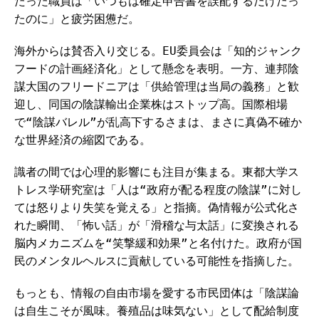
たった職員は「いつもは確定申告書を誤配するだけだっ
たのに」と疲労困憊だ。
海外からは賛否入り交じる。EU委員会は「知的ジャンク
フードの計画経済化」として懸念を表明。一方、連邦陰
謀大国のフリードニアは「供給管理は当局の義務」と歓
迎し、同国の陰謀輸出企業株はストップ高。国際相場
で“陰謀バレル”が乱高下するさまは、まさに真偽不確か
な世界経済の縮図である。
識者の間では心理的影響にも注目が集まる。東都大学ス
トレス学研究室は「人は“政府が配る程度の陰謀”に対し
ては怒りより失笑を覚える」と指摘。偽情報が公式化さ
れた瞬間、「怖い話」が「滑稽な与太話」に変換される
脳内メカニズムを“笑撃緩和効果”と名付けた。政府が国
民のメンタルヘルスに貢献している可能性を指摘した。
もっとも、情報の自由市場を愛する市民団体は「陰謀論
は自生こそが風味。養殖品は味気ない」として配給制度