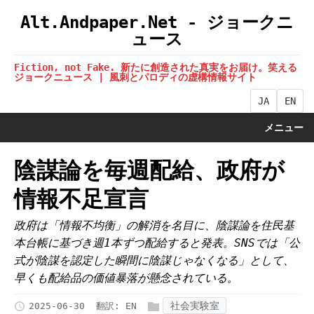
Alt.Andpaper.Net - ジョークニ
ュース
Fiction, not Fake. 新たに創造された真実をお届け。笑える
ジョークニュース | 風刺とパロディの虚構情報サイト
JA
EN
メニュー
陰謀論を毎週配給、政府が
情報不足宣言
政府は「情報不均衡」の解消を名目に、陰謀論を住民基
本台帳に基づき週1本ずつ配給すると発表。SNSでは「公
式が陰謀を認定した瞬間に陰謀じゃなくなる」として、
早くも配給品の価値暴落が懸念されている。
社会実験室
2025-06-30
翻訳:
EN