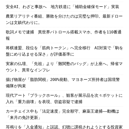
安全AI、わざと事故へ 地方鉄道に「補助金確保モード」実装
農業リアリティ番組、勝敗を分けたのは完璧な押印。最新ドロー
ンは文鎮代わりに。
歌詞メモで逮捕 異世界パトロール搭載スマホ、作者を110番通
報
将棋連盟、段位を「筋肉トークン」へ完全移行 AI対策で「駒を
盤にめり込ませる深さ」が評価基準に
実家の仏壇、「先祖」より「難関塾のバッグ」が上座へ。帰省マ
ウント、異常なインフレ
揚げ物屋が「脂肪関税」200%発動、マヨネーズ所持者は国境警
備隊が拘束
現代アート『ブラックホール』、観客が展示品を次々ポケットに
入れ「重力崩壊」を表現、窃盗容疑で逮捕
カーチェイス中も「法定速度」完全順守、麻薬王逮捕――動機は
「来月の免許更新」
耳鳴りを「入金通知」と誤認、幻聴に課税されようとする投資家