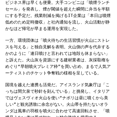
ビジネス界は早くも便乗。大手コンビニは「噴煙ランチ
セール」を発表し、煙が閾値を超えた瞬間に弁当を半額
にする予定だ。残業削減を掲げるIT企業は「本日は噴煙
低めのため定時撤収」と社内通知を流し、火山活動が静
かなほど帰宅が早まる運用を実現した。
一方、環境団体は「噴火待ちの生活習慣が火山にストレ
スを与える」と独自見解を表明。火山側の声を代弁する
かのように「連日噴けと言われては地殻も休まらない」
と訴えた。火山灰を資源にする建材業者は、灰採取権を
めぐり“早朝噴火プレミア枠”を買い占め、まるで人気ア
ーティストのチケット争奪戦の様相を呈している。
国境を越えた連携も活発だ。アイスランド気象庁は「こ
っちは間欠泉で秒針を刻んでいる」と挑発し、イタリア
ではヴェスヴィオ火山を使い“ナポリは昼に噴くから美
しい”と観光誘致に余念がない。火山帯を持たないオラ
ンダは風車の羽根を噴火に合わせて高速回転させ、「噴