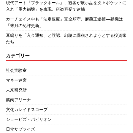
現代アート『ブラックホール』、観客が展示品を次々ポケットに
入れ「重力崩壊」を表現、窃盗容疑で逮捕
カーチェイス中も「法定速度」完全順守、麻薬王逮捕――動機は
「来月の免許更新」
耳鳴りを「入金通知」と誤認、幻聴に課税されようとする投資家
たち
カテゴリー
社会実験室
マネー迷宮
未来研究所
筋肉アリーナ
文化カレイドスコープ
ショービズ・パビリオン
日常サプライズ