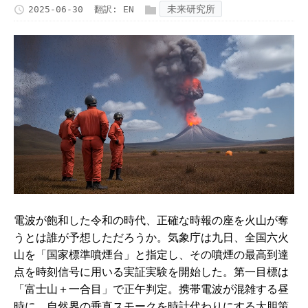
未来研究所
2025-06-30
翻訳:
EN
電波が飽和した令和の時代、正確な時報の座を火山が奪
うとは誰が予想しただろうか。気象庁は九日、全国六火
山を「国家標準噴煙台」と指定し、その噴煙の最高到達
点を時刻信号に用いる実証実験を開始した。第一目標は
「富士山＋一合目」で正午判定。携帯電波が混雑する昼
時に、自然界の垂直スモークを時計代わりにする大胆策