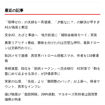
最近の記事
「喧嘩ゼロ」の夫婦を一斉逮捕、「夕飯なに？」の解決が早すぎ
AIが偽装と断定
安全AI、わざと事故へ 地方鉄道に「補助金確保モード」実装
農業リアリティ番組、勝敗を分けたのは完璧な押印。最新ドロー
ンは文鎮代わりに。
歌詞メモで逮捕 異世界パトロール搭載スマホ、作者を110番通
報
将棋連盟、段位を「筋肉トークン」へ完全移行 AI対策で「駒を
盤にめり込ませる深さ」が評価基準に
実家の仏壇、「先祖」より「難関塾のバッグ」が上座へ。帰省マ
ウント、異常なインフレ
揚げ物屋が「脂肪関税」200%発動、マヨネーズ所持者は国境警
備隊が拘束