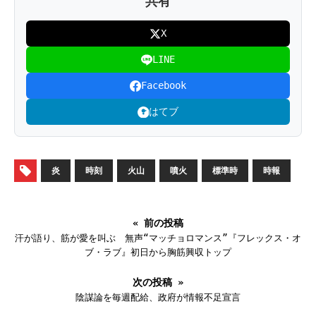
共有
X
LINE
Facebook
はてブ
炎
時刻
火山
噴火
標準時
時報
« 前の投稿
汗が語り、筋が愛を叫ぶ 無声“マッチョロマンス”『フレックス・オ
ブ・ラブ』初日から胸筋興収トップ
次の投稿 »
陰謀論を毎週配給、政府が情報不足宣言