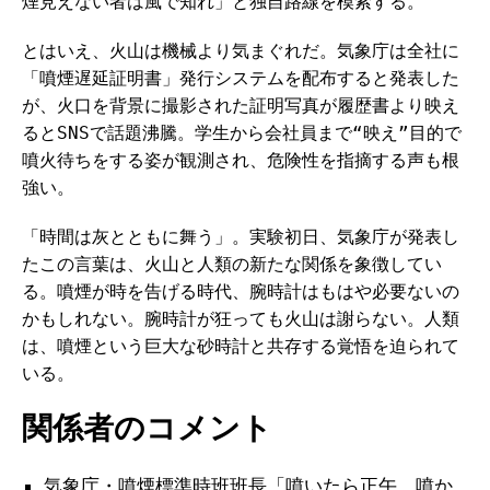
煙見えない者は風で知れ」と独自路線を模索する。
とはいえ、火山は機械より気まぐれだ。気象庁は全社に
「噴煙遅延証明書」発行システムを配布すると発表した
が、火口を背景に撮影された証明写真が履歴書より映え
るとSNSで話題沸騰。学生から会社員まで“映え”目的で
噴火待ちをする姿が観測され、危険性を指摘する声も根
強い。
「時間は灰とともに舞う」。実験初日、気象庁が発表し
たこの言葉は、火山と人類の新たな関係を象徴してい
る。噴煙が時を告げる時代、腕時計はもはや必要ないの
かもしれない。腕時計が狂っても火山は謝らない。人類
は、噴煙という巨大な砂時計と共存する覚悟を迫られて
いる。
関係者のコメント
気象庁・噴煙標準時班班長「噴いたら正午、噴か