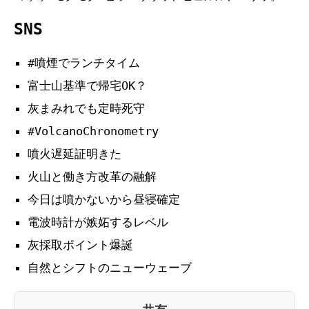
SNS
#噴煙でランチタイム
富士山基準で帰宅OK？
灰まみれでも定時死守
#VolcanoChronometry
噴火遅延証明きた
火山と働き方改革の融解
今日は噴かないから昼寝確定
電波時計が嫉妬するレベル
灰採取ポイント爆誕
自然とシフトのニューウェーブ