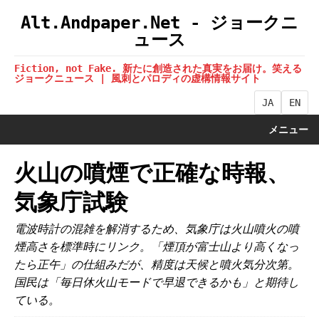
Alt.Andpaper.Net - ジョークニ
ュース
Fiction, not Fake. 新たに創造された真実をお届け。笑える
ジョークニュース | 風刺とパロディの虚構情報サイト
JA
EN
メニュー
火山の噴煙で正確な時報、
気象庁試験
電波時計の混雑を解消するため、気象庁は火山噴火の噴
煙高さを標準時にリンク。「煙頂が富士山より高くなっ
たら正午」の仕組みだが、精度は天候と噴火気分次第。
国民は「毎日休火山モードで早退できるかも」と期待し
ている。