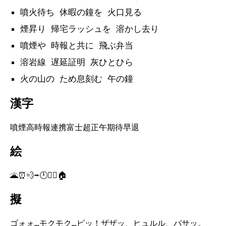
噴火待ち 休暇の鐘を 火口見る
煙昇り 帰宅ラッシュを 溶かし去り
噴煙や 時報と共に 飛ぶ弁当
溶岩線 遅延証明 灰ひとひら
火の山の ため息刻む 午の鐘
漢字
噴煙高時報連携富士超正午期待早退
絵
🌋⏰💨➡️🕛🏃‍♂️🏠
擬
ゴォォ…モクモク…ピッ！ザザッ、ヒュルル、パサッ。