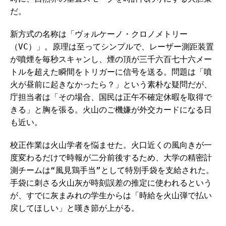
だ。
新方式の名称は「ヴォルケーノ・クロノメトリー
（VC）」。原理は至ってシンプルで、レーザー測距装置
が噴煙を毎秒スキャンし、煙の頂が三千六百七十六メー
トルを超えた瞬間をトリガーに信号を送る。問題は「噴
火が昼前に起きなかったら？」という素朴な疑問だが、
庁担当者は「その場合、国民は正午不確定休暇を取得で
きる」と胸を張る。火山のご機嫌が外交カードになる日
も近い。
校正作業は火山学者を悩ませた。火口近くの風向きが一
度変わるだけで時報が二分前後するため、大学の精密計
測チームは“風見鶏手当”として特別手袋を支給された。
手袋に刺さる火山灰が時刻誤差の推定に使われるという
が、すでに灰まみれの学生からは「時給を火山弾で払い
戻してほしい」と嘆き節が上がる。