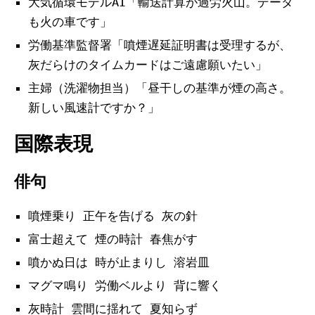
大気循環モデルAI「輸送計算が過労火山。データ
も火の車です」
労働基準監督署「噴煙遅延証明書は受理するが、
灰だらけのタイムカードはご遠慮願いたい」
主婦（洗濯物担当）「昼干しの基準が煙の高さ。
新しい風速計ですか？」
国際表現
俳句
噴煙乗り 正午を告げる 灰の針
富士超えて 煙の時計 春焦がす
噴かぬ日は 時が止まりし 溶岩皿
マグマ鳴り 労働ベルより 背に響く
灰時計 雲間に揺れて 夏知らず