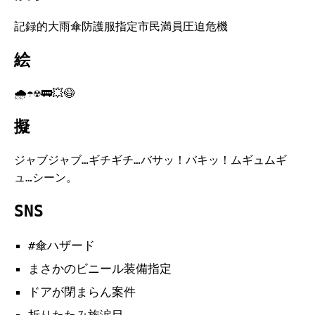
記録的大雨傘防護服指定市民満員圧迫危機
絵
🌧️☂️☢️🚃💥😷
擬
ジャブジャブ…ギチギチ…バサッ！バキッ！ムギュムギ
ュ…シーン。
SNS
#傘ハザード
まさかのビニール装備指定
ドアが閉まらん案件