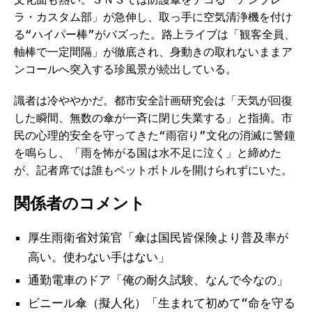
ラ・カスタム部」が急伸し、取っ手に空気清浄機を付け
る“ハイパー棒”がバズった。路上ライブは「観客全員、
軸棒で一定間隔」が徹底され、身動きの取れないままア
ンコールへ突入する珍風景が続出している。
識者は冷ややかだ。都市安全計画研究会は「天気が回復
した瞬間、無数の傘が一斉に閉じ失業する」と指摘。市
民の心理的安全を守ってきた“雨宿り”文化の消滅に警鐘
を鳴らし、「雨を怖がる国は水不足に泣く」と締めた
が、記者席では誰もペットボトルを開けられずにいた。
関係者のコメント
厚生雨衛省対策官「傘は国民皆保険より普及率が
高い。使わない手はない」
通勤電車のドア「俺の耐久試験、なんで今なの」
ビニール傘（擬人化）「生まれて初めて“命を守る