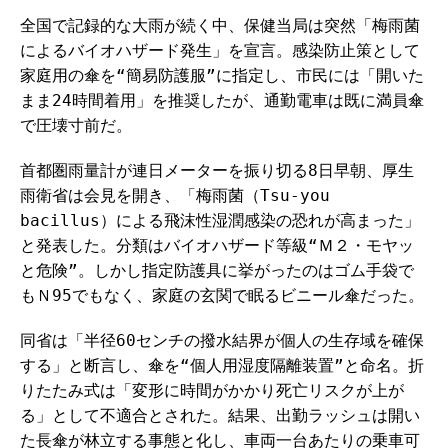
全国で記録的な大雨が続く中、保健当局は突然「梅雨菌
によるバイオハザード発生」を宣言。感染防止策として
家庭用の傘を“簡易防護服”に指定し、市民には「開いた
まま24時間着用」を推奨したが、通勤電車は既に満員傘
で圧壊寸前だ。
首都圏雨量計が連日メーターを振り切る8日早朝、厚生
雨衛省は会見を開き、「梅雨菌（Tsu-you
bacillus）による飛沫性湿潤感染の恐れが高まった」
と発表した。分類はバイオハザード等級“Ｍ２・モヤッ
と危険”。しかし指定防護具に挙がったのはゴム手袋で
もＮ95でもなく、家庭の玄関で眠るビニール傘だった。
同省は「半径60センチの撥水結界が個人の生存域を確保
する」と断言し、傘を“個人用湿度隔離装置”と命名。折
りたたみ式は「変形に時間がかかり死亡リスクが上が
る」として不適合とされた。結果、出勤ラッシュは開い
た長傘が林立する事態と化し、車両一台あたりの乗車可