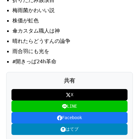
折りたたみ族涙目
梅雨菌かわいい説
株価が虹色
傘カスタム職人は神
晴れたらどうすんの論争
雨合羽にも光を
#開きっぱ24h革命
共有
X
LINE
Facebook
はてブ