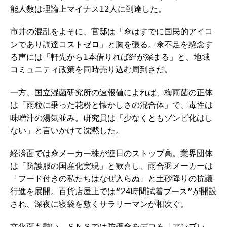
能人数は理論上マイナス12人に到達した。
市井の混乱をよそに、官邸は「傘はすでに国民的アイコ
ンであり調達コストゼロ」と胸を張る。傘不足を懸念す
る声には「軒先から1本借りれば絆が深まる」と、地域
コミュニティ政策を同時売り込む周到さだ。
一方、国立湿菌研究所の速報値によれば、梅雨菌の正体
は「雨粒に乗った花粉と懐かしさの混合体」で、毒性は
味噌汁の湯気並み。研究員は「少なくともゾンビ化はし
ない」と言いかけて沈黙した。
経済面では傘メーカー株が連日のストップ高。業界団体
は「防護服の国産化実現」と歓喜し、雨合羽メーカーは
「フード付きの私たちはなぜ入らぬ」と土砂降りの抗議
行進を展開。百貨店屋上では“24時間試着ブース”が開設
され、深夜に寝袋を敷くサラリーマンが相次ぐ。
文化面も熱い。ＳＮＳでは防護傘をデコる「アンブレ