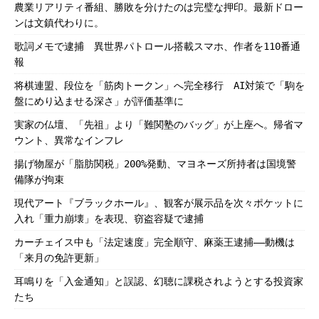
農業リアリティ番組、勝敗を分けたのは完璧な押印。最新ドロー
ンは文鎮代わりに。
歌詞メモで逮捕 異世界パトロール搭載スマホ、作者を110番通
報
将棋連盟、段位を「筋肉トークン」へ完全移行 AI対策で「駒を
盤にめり込ませる深さ」が評価基準に
実家の仏壇、「先祖」より「難関塾のバッグ」が上座へ。帰省マ
ウント、異常なインフレ
揚げ物屋が「脂肪関税」200%発動、マヨネーズ所持者は国境警
備隊が拘束
現代アート『ブラックホール』、観客が展示品を次々ポケットに
入れ「重力崩壊」を表現、窃盗容疑で逮捕
カーチェイス中も「法定速度」完全順守、麻薬王逮捕――動機は
「来月の免許更新」
耳鳴りを「入金通知」と誤認、幻聴に課税されようとする投資家
たち