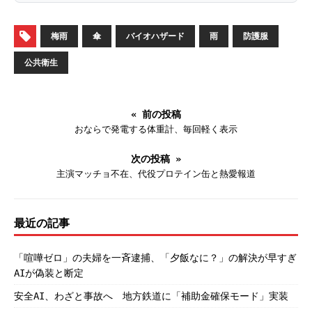
梅雨
傘
バイオハザード
雨
防護服
公共衛生
« 前の投稿
おならで発電する体重計、毎回軽く表示
次の投稿 »
主演マッチョ不在、代役プロテイン缶と熱愛報道
最近の記事
「喧嘩ゼロ」の夫婦を一斉逮捕、「夕飯なに？」の解決が早すぎ
AIが偽装と断定
安全AI、わざと事故へ 地方鉄道に「補助金確保モード」実装