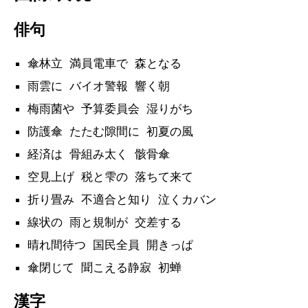
俳句
傘林立 満員電車で 森となる
雨雲に バイオ警報 響く朝
梅雨菌や 予算委員会 湿りがち
防護傘 たたむ隙間に 初夏の風
経済は 骨組み太く 骸骨傘
空見上げ 税と雫の 落ちて来て
折り畳み 不適合と知り 泣くカバン
線状の 雨と規制が 交差する
晴れ間待つ 国民全員 開きっぱ
傘閉じて 聞こえる静寂 初蝉
漢字