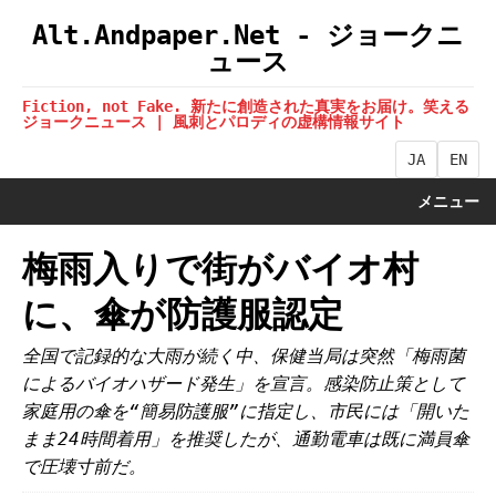
Alt.Andpaper.Net - ジョークニ
ュース
Fiction, not Fake. 新たに創造された真実をお届け。笑える
ジョークニュース | 風刺とパロディの虚構情報サイト
JA
EN
メニュー
梅雨入りで街がバイオ村
に、傘が防護服認定
全国で記録的な大雨が続く中、保健当局は突然「梅雨菌
によるバイオハザード発生」を宣言。感染防止策として
家庭用の傘を“簡易防護服”に指定し、市民には「開いた
まま24時間着用」を推奨したが、通勤電車は既に満員傘
で圧壊寸前だ。