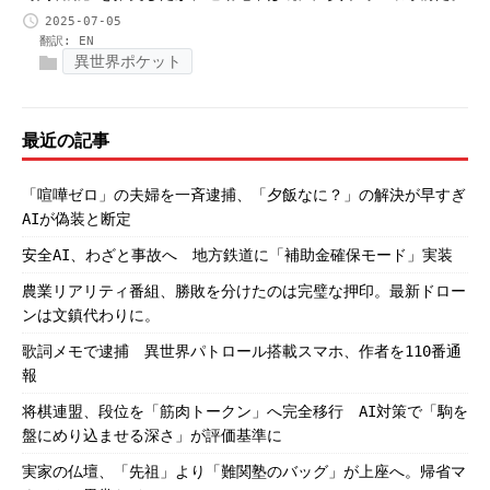
2025-07-05
翻訳:
EN
異世界ポケット
最近の記事
「喧嘩ゼロ」の夫婦を一斉逮捕、「夕飯なに？」の解決が早すぎ
AIが偽装と断定
安全AI、わざと事故へ 地方鉄道に「補助金確保モード」実装
農業リアリティ番組、勝敗を分けたのは完璧な押印。最新ドロー
ンは文鎮代わりに。
歌詞メモで逮捕 異世界パトロール搭載スマホ、作者を110番通
報
将棋連盟、段位を「筋肉トークン」へ完全移行 AI対策で「駒を
盤にめり込ませる深さ」が評価基準に
実家の仏壇、「先祖」より「難関塾のバッグ」が上座へ。帰省マ