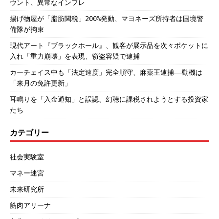
ウント、異常なインフレ
揚げ物屋が「脂肪関税」200%発動、マヨネーズ所持者は国境警
備隊が拘束
現代アート『ブラックホール』、観客が展示品を次々ポケットに
入れ「重力崩壊」を表現、窃盗容疑で逮捕
カーチェイス中も「法定速度」完全順守、麻薬王逮捕――動機は
「来月の免許更新」
耳鳴りを「入金通知」と誤認、幻聴に課税されようとする投資家
たち
カテゴリー
社会実験室
マネー迷宮
未来研究所
筋肉アリーナ