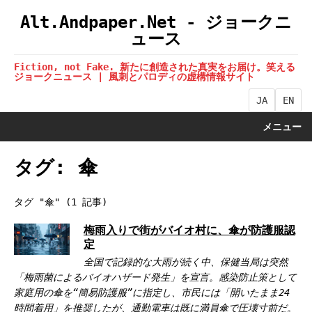
Alt.Andpaper.Net - ジョークニ
ュース
Fiction, not Fake. 新たに創造された真実をお届け。笑える
ジョークニュース | 風刺とパロディの虚構情報サイト
JA
EN
メニュー
タグ: 傘
タグ "傘" (1 記事)
梅雨入りで街がバイオ村に、傘が防護服認
定
全国で記録的な大雨が続く中、保健当局は突然
「梅雨菌によるバイオハザード発生」を宣言。感染防止策として
家庭用の傘を“簡易防護服”に指定し、市民には「開いたまま24
時間着用」を推奨したが、通勤電車は既に満員傘で圧壊寸前だ。