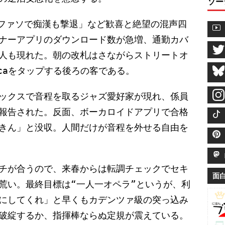
ソー
ミファソで痴漢も撃退」など歓喜と絶望の混声四
ナーアプリのダウンロード数が急増、通勤カバ
人も現れた。朝の改札はさながらストリートオ
caをタップする後ろの客である。
ックスで音程を取るジャズ愛好家が現れ、係員
報告された。反面、ボーカロイドアプリで合格
きん」と没収。人間だけが音程を外せる自由を
M
チが合うので、来春からは転調チェックでセキ
面
荒い。最終目標は“一人一オペラ”というが、利
にしてくれ」と早くもカデンツァ級の突っ込み
破綻するか、指揮棒ならぬ定規が震えている。