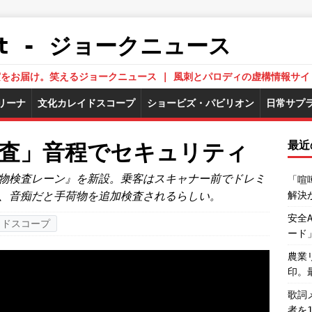
.Net - ジョークニュース
された真実をお届け。笑えるジョークニュース | 風刺とパロディの虚構情報サイ
リーナ
文化カレイドスコープ
ショービズ・パビリオン
日常サプ
最近
検査」音程でセキュリティ
物検査レーン』を新設。乗客はスキャナー前でドレミ
「喧
、音痴だと手荷物を追加検査されるらしい。
解決
安全
イドスコープ
ード
農業
印。
歌詞
者を