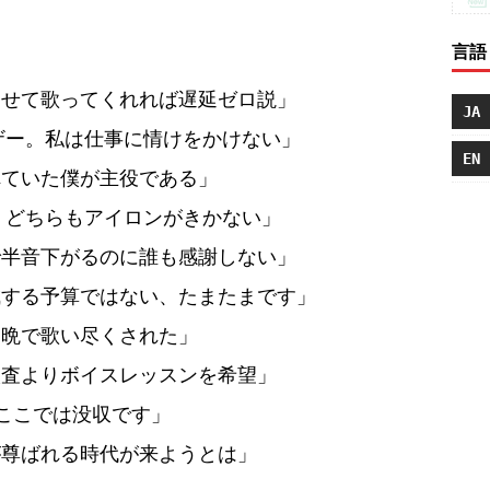
言語
わせて歌ってくれれば遅延ゼロ説」
JA
ザー。私は仕事に情けをかけない」
EN
れていた僕が主役である」
、どちらもアイロンがきかない」
で半音下がるのに誰も感謝しない」
成する予算ではない、たまたまです」
一晩で歌い尽くされた」
検査よりボイスレッスンを希望」
ここでは没収です」
が尊ばれる時代が来ようとは」