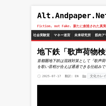
Alt.Andpaper
Fiction, not Fake. 新たに創造
社会実験室
マネー迷宮
未来研究所
筋肉ア
地下鉄「歌声荷物
首都圏地下鉄は混雑対策として『歌声荷
を歌い音程が合えば通過できる仕組みで
文化カレ
2025-07-17
翻訳:
EN