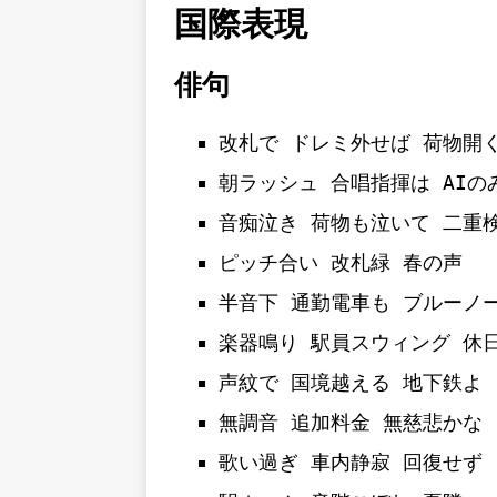
国際表現
俳句
改札で ドレミ外せば 荷物開
朝ラッシュ 合唱指揮は AIの
音痴泣き 荷物も泣いて 二重
ピッチ合い 改札緑 春の声
半音下 通勤電車も ブルーノ
楽器鳴り 駅員スウィング 休
声紋で 国境越える 地下鉄よ
無調音 追加料金 無慈悲かな
歌い過ぎ 車内静寂 回復せず