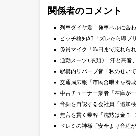
関係者のコメント
列車ダイヤ君「発車ベルに合
ピッチ検知AI「ズレたら即ブ
係員マイク「昨日まで忘れら
通勤スーツ(衣類)「汗と高音
駅構内リバーブ音「私のせい
交通局広報「市民合唱団を養
中古チューナー業者「在庫が
音痴を自認する会社員「追加
無言を貫く乗客「沈黙は金？ 
ドレミの神様「安全より音程