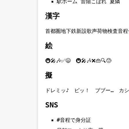
駅ホーム 音階こぼれ 夏隣
漢字
首都圏地下鉄新設歌声荷物検査音程
絵
🚇🎤🎶✅😄 🚇🎤🎶❌👜🔍😓
擬
ドレミッ♪ ピッ！ ブブー… カ
SNS
#音程で身分証