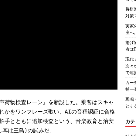
将棋
対策
実家
座へ
揚げ
者は
現代
次々
で逮
カー
捕―
耳鳴
声荷物検査レーン』を新設した。乗客はスキャ
とす
れかをワンフレーズ歌い、AIの音程認証に合格
拍手とともに追加検査という、音楽教育と治安
カテ
し耳は三鳥)の試みだ。