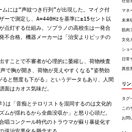
社会
ームには“声紋つき行列”が出現した。マイク付
マネ
ーで測定し、A=440Hzを基準に±15セント以
未来
が点灯する仕組み。ソプラノの高校生は一発合
筋肉
発不合格。機器メーカーは「治安よりピッチの
文化
ショ
日常
出すことで不審者が心理的に萎縮し、荷物検査
異世
発声で胸が開き、荷物が見えやすくなる“姿勢効
がると態度も下がる」というデータもあり、人間
リン
譜面はカオス気味だ。
タグ
学)は「音痴とテロリストを混同するのは文化的
この
ズムが揺れるから全曲没収か」と怒り心頭だ。
お問
合唱コンクール時代のトラウマが蘇り暴徒化す
の逆治安悪化を懸念する。