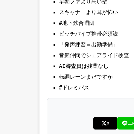
早朝ファより高い壁
スキャナーより耳が怖い
#地下鉄合唱団
ピッチパイプ携帯必須説
「発声練習＝出勤準備」
音痴仲間でシェアライド検査
AI審査員は残業なし
転調レーンまだですか
#ドレミパス
X
LI