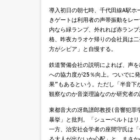
導入初日の朝七時、千代田線A駅ホ
きゲートは利用者の声帯振動をレーザ
内なら緑ランプ、外れれば赤ランプ
格、昨夜カラオケ帰りの会社員は二
方がシビア」と自慢する。
鉄道警備会社の説明によれば、声を
への協力度が25％向上。ついでに
果”もあるという。ただし「半音下
観察なのか音楽理論なのか研究者の
東都音大の冴島譜郎教授(音響犯罪
暴挙」と批判。「シューベルトはリ
一方、治安社会学者の座間守氏は「
る大人が出ないか心配」と、まさか