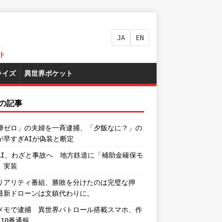
JA
EN
ト
ライズ
異世界ポケット
の記事
嘩ゼロ」の夫婦を一斉逮捕、「夕飯なに？」の
が早すぎAIが偽装と断定
AI、わざと事故へ 地方鉄道に「補助金確保モ
」実装
リアリティ番組、勝敗を分けたのは完璧な押
最新ドローンは文鎮代わりに。
メモで逮捕 異世界パトロール搭載スマホ、作
110番通報