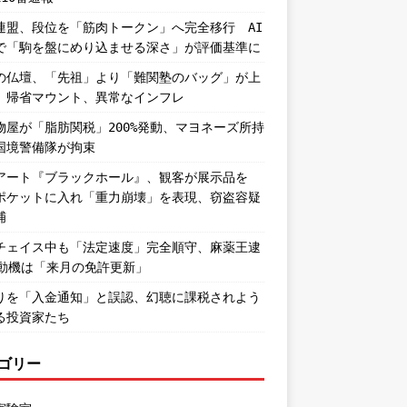
連盟、段位を「筋肉トークン」へ完全移行 AI
で「駒を盤にめり込ませる深さ」が評価基準に
の仏壇、「先祖」より「難関塾のバッグ」が上
。帰省マウント、異常なインフレ
物屋が「脂肪関税」200%発動、マヨネーズ所持
国境警備隊が拘束
アート『ブラックホール』、観客が展示品を
ポケットに入れ「重力崩壊」を表現、窃盗容疑
捕
チェイス中も「法定速度」完全順守、麻薬王逮
―動機は「来月の免許更新」
りを「入金通知」と誤認、幻聴に課税されよう
る投資家たち
ゴリー