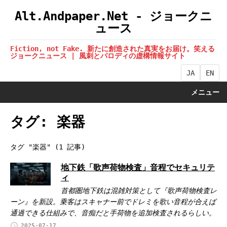
Alt.Andpaper.Net - ジョークニ
ュース
Fiction, not Fake. 新たに創造された真実をお届け。笑える
ジョークニュース | 風刺とパロディの虚構情報サイト
JA
EN
メニュー
タグ: 楽器
タグ "楽器" (1 記事)
地下鉄「歌声荷物検査」音程でセキュリテ
ィ
首都圏地下鉄は混雑対策として『歌声荷物検査レ
ーン』を新設。乗客はスキャナー前でドレミを歌い音程が合えば
通過できる仕組みで、音痴だと手荷物を追加検査されるらしい。
2025-07-17