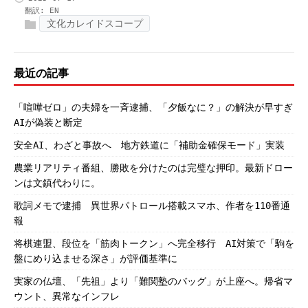
翻訳:
EN
文化カレイドスコープ
最近の記事
「喧嘩ゼロ」の夫婦を一斉逮捕、「夕飯なに？」の解決が早すぎ
AIが偽装と断定
安全AI、わざと事故へ 地方鉄道に「補助金確保モード」実装
農業リアリティ番組、勝敗を分けたのは完璧な押印。最新ドロー
ンは文鎮代わりに。
歌詞メモで逮捕 異世界パトロール搭載スマホ、作者を110番通
報
将棋連盟、段位を「筋肉トークン」へ完全移行 AI対策で「駒を
盤にめり込ませる深さ」が評価基準に
実家の仏壇、「先祖」より「難関塾のバッグ」が上座へ。帰省マ
ウント、異常なインフレ