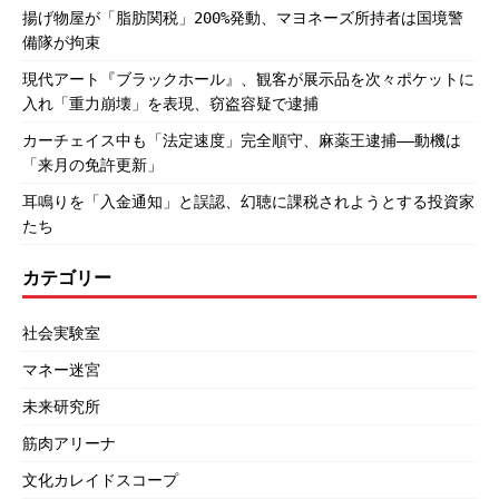
揚げ物屋が「脂肪関税」200%発動、マヨネーズ所持者は国境警
備隊が拘束
現代アート『ブラックホール』、観客が展示品を次々ポケットに
入れ「重力崩壊」を表現、窃盗容疑で逮捕
カーチェイス中も「法定速度」完全順守、麻薬王逮捕――動機は
「来月の免許更新」
耳鳴りを「入金通知」と誤認、幻聴に課税されようとする投資家
たち
カテゴリー
社会実験室
マネー迷宮
未来研究所
筋肉アリーナ
文化カレイドスコープ