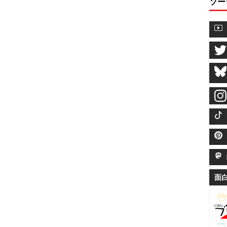
ソー
M
面