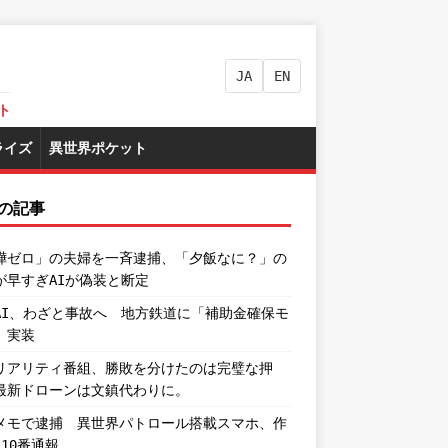
JA
EN
ト
ライズ
異世界ポケット
の記事
嘩ゼロ」の夫婦を一斉逮捕、「夕飯なに？」の
が早すぎAIが偽装と断定
AI、わざと事故へ 地方鉄道に「補助金確保モ
」実装
リアリティ番組、勝敗を分けたのは完璧な押
最新ドローンは文鎮代わりに。
メモで逮捕 異世界パトロール搭載スマホ、作
110番通報