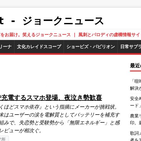
.Net - ジョークニュース
された真実をお届け。笑えるジョークニュース | 風刺とパロディの虚構情報サイ
リーナ
文化カレイドスコープ
ショービズ・パビリオン
日常サプ
最近
ク
「喧
解決
で充電するスマホ登場、夜泣き勢歓喜
安全
ード
くほどスマホ依存』という指摘にメーカーが挑戦状。
末はユーザーの涙を電解質としてバッテリーを補充す
農業
組みで、失恋勢と受験勢から「無限エネルギー」と感
印。
レビューが相次ぐ。
歌詞
究所
者を