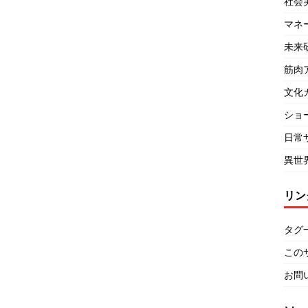
社会
マネ
未来
筋肉
文化
ショ
日常
異世
リン
タグ
この
お問