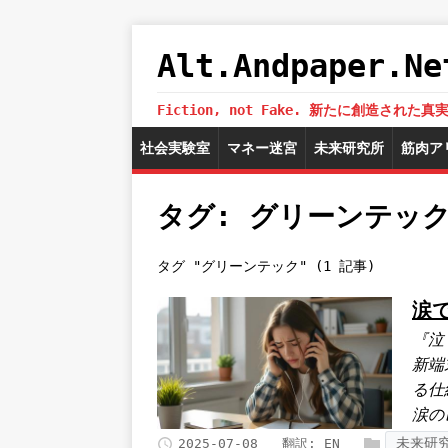
Alt.Andpaper
Fiction, not Fake. 新たに創造
社会実験室
マネー迷宮
未来研究所
筋肉ア
タグ: グリーンテッ
タグ "グリーンテック" (1 記事)
涙
『泣
新端
る仕
涙の
未来研
2025-07-08
翻訳:
EN