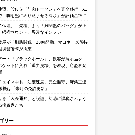
連盟、段位を「筋肉トークン」へ完全移行 AI
で「駒を盤にめり込ませる深さ」が評価基準に
の仏壇、「先祖」より「難関塾のバッグ」が上
。帰省マウント、異常なインフレ
物屋が「脂肪関税」200%発動、マヨネーズ所持
国境警備隊が拘束
アート『ブラックホール』、観客が展示品を
ポケットに入れ「重力崩壊」を表現、窃盗容疑
捕
チェイス中も「法定速度」完全順守、麻薬王逮
―動機は「来月の免許更新」
りを「入金通知」と誤認、幻聴に課税されよう
る投資家たち
ゴリー