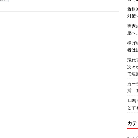
将棋
対策
実家
座へ
揚げ
者は
現代
次々
で逮
カー
捕―
耳鳴
とす
カテ