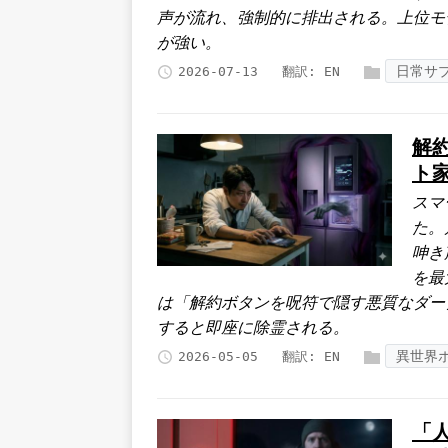
声が流れ、強制的に排出される。上位モ
が強い。
日常サ
2026-07-13
翻訳:
EN
解
ト
スマ
た。
呻き
を最
は「解約ボタンを呪符で隠す悪質なダー
すると即座に除霊される。
異世界
2026-05-05
翻訳:
EN
「