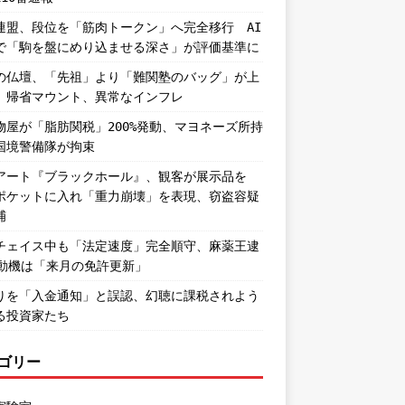
連盟、段位を「筋肉トークン」へ完全移行 AI
で「駒を盤にめり込ませる深さ」が評価基準に
の仏壇、「先祖」より「難関塾のバッグ」が上
。帰省マウント、異常なインフレ
物屋が「脂肪関税」200%発動、マヨネーズ所持
国境警備隊が拘束
アート『ブラックホール』、観客が展示品を
ポケットに入れ「重力崩壊」を表現、窃盗容疑
捕
チェイス中も「法定速度」完全順守、麻薬王逮
―動機は「来月の免許更新」
りを「入金通知」と誤認、幻聴に課税されよう
る投資家たち
ゴリー