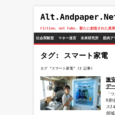
Alt.Andpaper
Fiction, not Fake. 新たに創造
社会実験室
マネー迷宮
未来研究所
筋肉ア
タグ: スマート家電
タグ "スマート家電" (3 記事)
激
デ
「つ
9割
ス1
領域