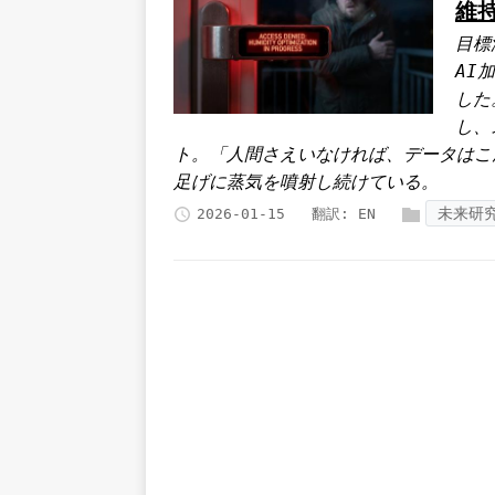
維
目標
AI
した
し、
ト。「人間さえいなければ、データはこ
足げに蒸気を噴射し続けている。
未来研
2026-01-15
翻訳:
EN