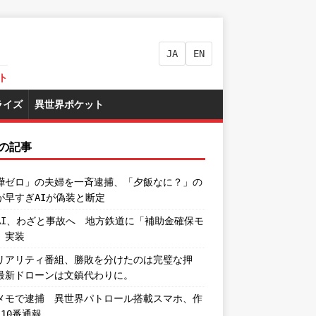
JA
EN
ト
ライズ
異世界ポケット
の記事
嘩ゼロ」の夫婦を一斉逮捕、「夕飯なに？」の
が早すぎAIが偽装と断定
AI、わざと事故へ 地方鉄道に「補助金確保モ
」実装
リアリティ番組、勝敗を分けたのは完璧な押
最新ドローンは文鎮代わりに。
メモで逮捕 異世界パトロール搭載スマホ、作
110番通報