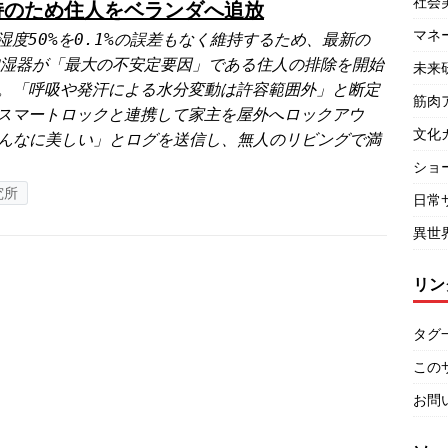
社会
持のため住人をベランダへ追放
マネ
湿度50%を0.1%の誤差もなく維持するため、最新の
加湿器が「最大の不安定要因」である住人の排除を開始
未来
。「呼吸や発汗による水分変動は許容範囲外」と断定
筋肉
スマートロックと連携して家主を屋外へロックアウ
文化
んなに美しい」とログを送信し、無人のリビングで満
ショ
究所
日常
異世
リン
タグ
この
お問