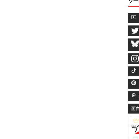
ソー
M
面