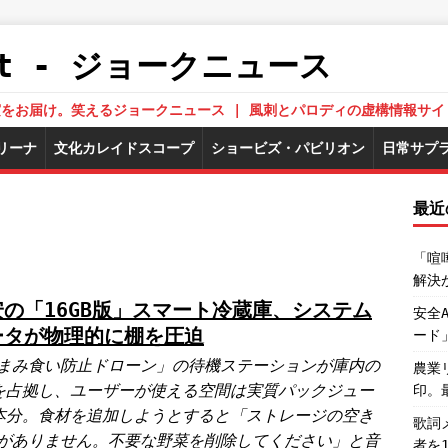
.Net - ジョークニュース
された真実をお届け。笑えるジョークニュース | 風刺とパロディの虚構情報サイ
リーナ
文化カレイドスコープ
ショービズ・パビリオン
日常サプ
最近
「喧
解決
安の「16GB版」スマート冷蔵庫、システム
安全
ータが物理的に棚を圧迫
ード
まみ食い防止ドローン」の待機ステーションが庫内の
農業
を占拠し、ユーザーが使える空間は実質パックジュー
印。
本分。食材を追加しようとすると「ストレージの空き
歌詞
がありません。不要な野菜を削除してください」と音
者を