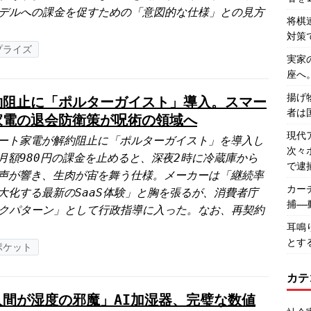
デルへの課金を促すための「意図的な仕様」との見方
将棋
対策
プライズ
実家
座へ
揚げ
約阻止に「ポルターガイスト」導入。スマー
者は
家電の退会防衛策が呪術の領域へ
現代
ート家電が解約阻止に「ポルターガイスト」を導入し
次々
月額980円の課金を止めると、深夜2時に冷蔵庫から
で逮
声が響き、生肉が宙を舞う仕様。メーカーは「継続率
カー
大化する最新のSaaS体験」と胸を張るが、消費者庁
捕―
クパターン」として行政指導に入った。なお、再契約
耳鳴
とす
ポケット
カテ
人間が湿度の邪魔」AI加湿器、完璧な数値