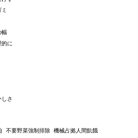
ゴミ
の幅
理的に
かしさ
迫 不要野菜強制排除 機械占拠人間飢餓