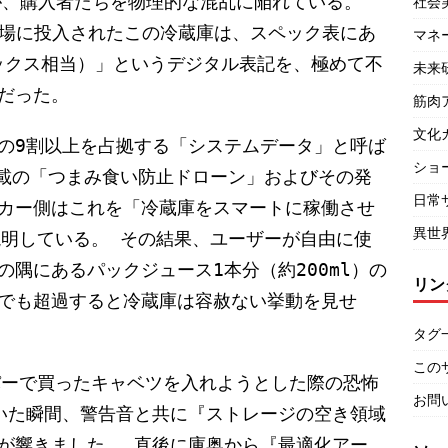
」が、購入者たちを物理的な混乱に陥れている。
社会
市場に投入されたこの冷蔵庫は、スペック表にあ
マネ
ボックス相当）」というデジタル表記を、極めて不
未来
だった。
筋肉
文化
の9割以上を占拠する「システムデータ」と呼ば
ショ
搭載の「つまみ食い防止ドローン」およびその発
日常
カー側はこれを「冷蔵庫をスマートに稼働させ
異世
説明している。 その結果、ユーザーが自由に使
隅にあるパックジュース1本分（約200ml）の
リン
でも超過すると冷蔵庫は容赦ない挙動を見せ
タグ
この
パーで買ったキャベツを入れようとした際の恐怖
お問
いた瞬間、警告音と共に『ストレージの空き領域
が響きました。 直後に庫奥から『最適化アー