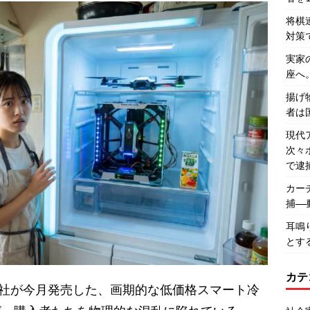
将棋
対策
実家
座へ
揚げ
者は
現代
次々
で逮
カー
捕―
耳鳴
とす
カテ
社が今月発売した、画期的な低価格スマート冷