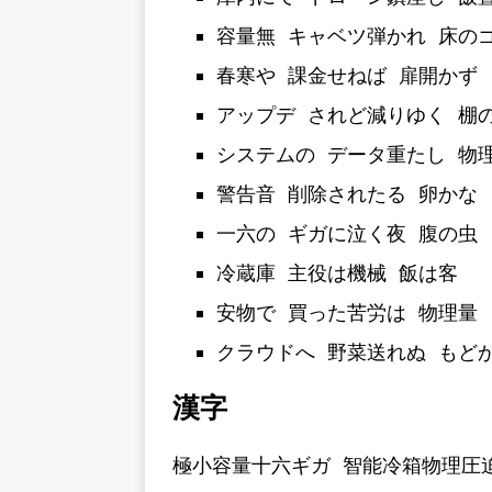
容量無 キャベツ弾かれ 床の
春寒や 課金せねば 扉開かず
アップデ されど減りゆく 棚
システムの データ重たし 物
警告音 削除されたる 卵かな
一六の ギガに泣く夜 腹の虫
冷蔵庫 主役は機械 飯は客
安物で 買った苦労は 物理量
クラウドへ 野菜送れぬ もど
漢字
極小容量十六ギガ 智能冷箱物理圧