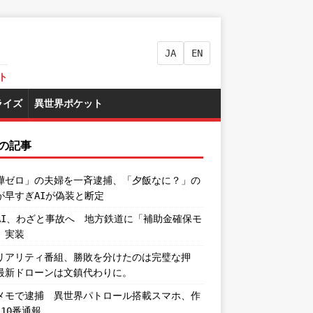
JA
EN
ト
ライズ
異世界ポケット
の記事
嘩ゼロ」の夫婦を一斉逮捕、「夕飯なに？」の
が早すぎAIが偽装と断定
AI、わざと事故へ 地方鉄道に「補助金確保モ
」実装
リアリティ番組、勝敗を分けたのは完璧な押
最新ドローンは文鎮代わりに。
メモで逮捕 異世界パトロール搭載スマホ、作
110番通報