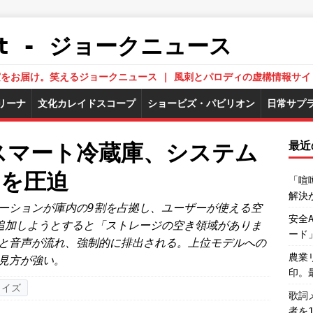
.Net - ジョークニュース
された真実をお届け。笑えるジョークニュース | 風刺とパロディの虚構情報サイ
リーナ
文化カレイドスコープ
ショービズ・パビリオン
日常サプ
最近
」スマート冷蔵庫、システム
棚を圧迫
「喧
解決
ーションが庫内の9割を占拠し、ユーザーが使える空
安全
追加しようとすると「ストレージの空き領域がありま
ード
と音声が流れ、強制的に排出される。上位モデルへの
農業
見方が強い。
印。
ライズ
歌詞
者を