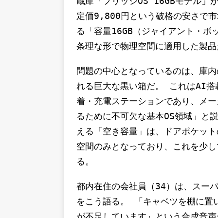
蔵庫「フリッジOS 16GBモデル
定価9,800円という破格の安さで
る「容量16GB（ジャイアント・
条理な形で物理空間に適用した製品
問題の中心となっているのは、庫内
れる巨大な黒い箱だ。 これはAI
着・充電ステーションであり、メー
るために不可欠な基本OS領域」と
える「空き容量」は、ドアポケットの
空間のみとなっており、これを少し
る。
都内在住の会社員（34）は、スー
をこう語る。 「キャベツを棚に置
が不足しています』という合成音声