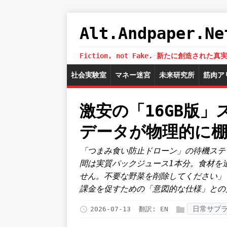
Alt.Andpaper
Fiction, not Fake. 新たに創造
社会実験室
マネー迷宮
未来研究所
筋肉ア
激安の「16GB版
データが物理的に
「つまみ食い防止ドローン」の待機ステ
間は実質パックジュース1本分。食材を
せん。不要な野菜を削除してください」
課金を促すための「意図的な仕様」との
日常サプ
2026-07-13
翻訳:
EN