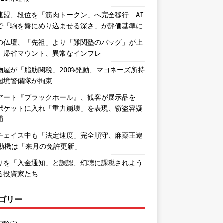
連盟、段位を「筋肉トークン」へ完全移行 AI
で「駒を盤にめり込ませる深さ」が評価基準に
の仏壇、「先祖」より「難関塾のバッグ」が上
。帰省マウント、異常なインフレ
物屋が「脂肪関税」200%発動、マヨネーズ所持
国境警備隊が拘束
アート『ブラックホール』、観客が展示品を
ポケットに入れ「重力崩壊」を表現、窃盗容疑
捕
チェイス中も「法定速度」完全順守、麻薬王逮
―動機は「来月の免許更新」
りを「入金通知」と誤認、幻聴に課税されよう
る投資家たち
ゴリー