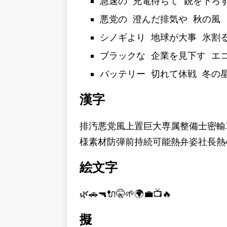
急速の 充電待ちて 銃を下ろ
悪党の 澄んだ排気や 秋の風
シノギより 地球が大事 氷割
ブラックな 企業を見下す エ
バッテリー 切れて休戦 冬の
漢字
排汚悪党風上置巨大専属整備士密輸
様素材防弾前持続可能熱弁姿社長熱
絵文字
🌿🚗🔫🔌🤫🌱🌍💼📺🔥
擬