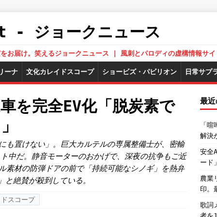
.Net - ジョークニュース
された真実をお届け。笑えるジョークニュース | 風刺とパロディの虚構情報サイ
リーナ
文化カレイドスコープ
ショービズ・パビリオン
日常サプ
最近
車を完全EV化「脱炭素で
る」
「喧
解決
にも置けない」。巨大カルテルの専属整備士が、密輸
安全
ット中だ。静音モーターのおかげで、深夜の抗争もご近
ード
ル素材の防弾ドアの前で「持続可能なシノギ」を熱弁
農業
心」と絶賛が殺到している。
印。
イドスコープ
歌詞
者を