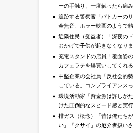
ーの手触り、一度触ったら病
追跡する警察官「パトカーの
全無音。ホラー映画のようで
近隣住民（受益者）「深夜の
おかげで子供が起きなくなり
充電スタンドの店員「覆面姿の
カフェラテを爆買いしてくれ
中堅企業の会社員「反社会的勢
している。コンプライアンス
環境活動家「資金源は許しが
けた圧倒的なスピード感と実
排ガス（概念）「昔は俺たちが
い』『クサイ』の厄介者扱い