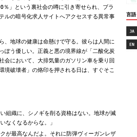
00％」という裏社会の噂に引き寄せられ、ブラ
言語
テルの暗号化求人サイトへアクセスする異常事
JA
ら、地球の健康は命懸けで守る。彼らは人間に
EN
っぽう優しい。正義と悪の境界線が「二酸化炭
社会において、大排気量のガソリン車を乗り回
環境破壊者」の烙印を押される日は、すぐそこ
ない組織に、シノギを削る資格はない。地球が滅
もいなくなるからな。」
ルクが最高なんだよ。それに防弾ヴィーガンレザ