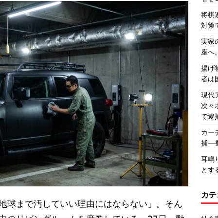
将棋
対策
実家
座へ
揚げ
者は
現代
次々
で逮
カー
捕―
耳鳴
とす
カテ
地球まで汚していい理由にはならない」。そん