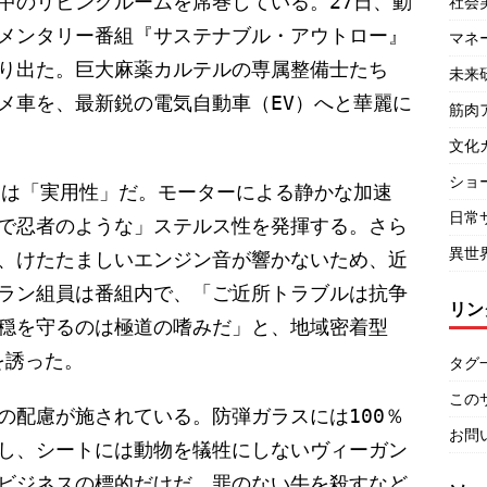
中のリビングルームを席巻している。27日、動
社会
メンタリー番組『サステナブル・アウトロー』
マネ
り出た。巨大麻薬カルテルの専属整備士たち
未来
メ車を、最新鋭の電気自動車（EV）へと華麗に
筋肉
文化
ショ
由は「実用性」だ。モーターによる静かな加速
日常
で忍者のような」ステルス性を発揮する。さら
異世
、けたたましいエンジン音が響かないため、近
ラン組員は番組内で、「ご近所トラブルは抗争
リン
穏を守るのは極道の嗜みだ」と、地域密着型
を誘った。
タグ
この
の配慮が施されている。防弾ガラスには100％
お問
し、シートには動物を犠牲にしないヴィーガン
ビジネスの標的だけだ。罪のない牛を殺すなど