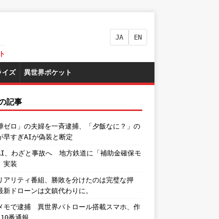
JA
EN
ト
ライズ
異世界ポケット
の記事
嘩ゼロ」の夫婦を一斉逮捕、「夕飯なに？」の
が早すぎAIが偽装と断定
AI、わざと事故へ 地方鉄道に「補助金確保モ
」実装
リアリティ番組、勝敗を分けたのは完璧な押
最新ドローンは文鎮代わりに。
メモで逮捕 異世界パトロール搭載スマホ、作
110番通報