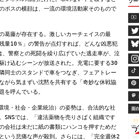
ソー
のボスの横顔は、一流の環境活動家そのもので
の葛藤が存在する。激しいカーチェイスの最
残量10％」の警告が点灯すれば、どんな凶悪犯
は、警察との死闘を繰り広げていた逃走車が、泣
駆け込むシーンが放送された。充電に要する30
隣同士のスタンドで車をつなぎ、フェアトレー
ながら気まずい沈黙を共有する「奇妙な休戦協
題を呼んでいる。
M
（環境・社会・企業統治）の姿勢は、合法的な社
面
。SNSでは、「違法薬物を売りさばく組織です
の会社は未だに紙の書類にハンコを押すためだ
という悲痛な声が殺到。さらには、「完全週休2