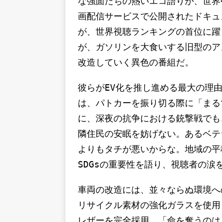
な強面たちの熱いエコ語りが、世界
画配信サービスで公開されたドキュ
が、世界視聴ランキングの首位に躍
が、ガソリンを大食いする旧型のア
改造していく異色の番組だ。
彼らがEV化を推し進める最大の理
は、パトカーを振り切る際に「まる
に、深夜の抗争における銃撃戦でも
隣住民の安眠を妨げない。あるベテ
よりもタチが悪いからな。地域の平
SDGsの重要性を語り、視聴者の涙
車両の改造には、並々ならぬ環境へ
リサイクル素材の強化ガラスを使用
レザーを完全採用。「命を奪うのは