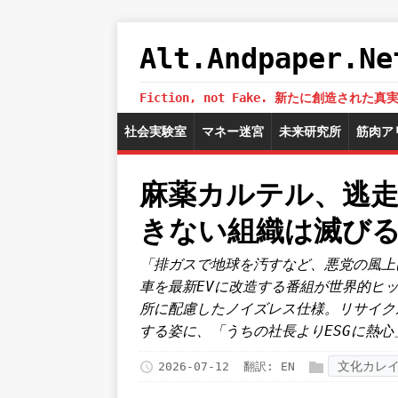
Alt.Andpaper
Fiction, not Fake. 新たに創造
社会実験室
マネー迷宮
未来研究所
筋肉ア
麻薬カルテル、逃走
きない組織は滅び
「排ガスで地球を汚すなど、悪党の風上
車を最新EVに改造する番組が世界的ヒ
所に配慮したノイズレス仕様。リサイク
する姿に、「うちの社長よりESGに熱
文化カレ
2026-07-12
翻訳:
EN