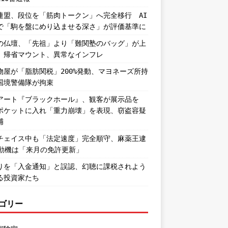
連盟、段位を「筋肉トークン」へ完全移行 AI
で「駒を盤にめり込ませる深さ」が評価基準に
の仏壇、「先祖」より「難関塾のバッグ」が上
。帰省マウント、異常なインフレ
物屋が「脂肪関税」200%発動、マヨネーズ所持
国境警備隊が拘束
アート『ブラックホール』、観客が展示品を
ポケットに入れ「重力崩壊」を表現、窃盗容疑
捕
チェイス中も「法定速度」完全順守、麻薬王逮
―動機は「来月の免許更新」
りを「入金通知」と誤認、幻聴に課税されよう
る投資家たち
ゴリー