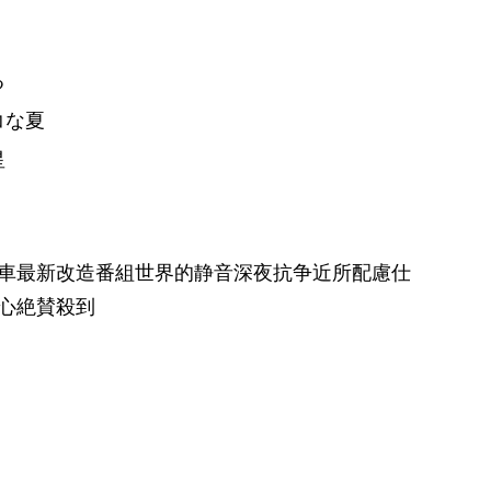
す
る
コな夏
星
車最新改造番組世界的静音深夜抗争近所配慮仕
心絶賛殺到