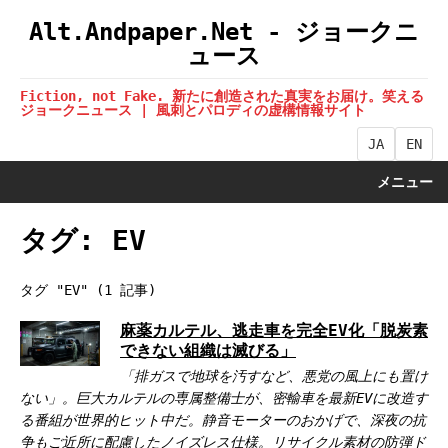
Alt.Andpaper.Net - ジョークニ
ュース
Fiction, not Fake. 新たに創造された真実をお届け。笑える
ジョークニュース | 風刺とパロディの虚構情報サイト
JA
EN
メニュー
タグ: EV
タグ "EV" (1 記事)
麻薬カルテル、逃走車を完全EV化「脱炭素
できない組織は滅びる」
「排ガスで地球を汚すなど、悪党の風上にも置け
ない」。巨大カルテルの専属整備士が、密輸車を最新EVに改造す
る番組が世界的ヒット中だ。静音モーターのおかげで、深夜の抗
争もご近所に配慮したノイズレス仕様。リサイクル素材の防弾ド