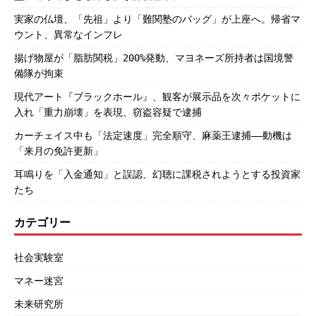
実家の仏壇、「先祖」より「難関塾のバッグ」が上座へ。帰省マ
ウント、異常なインフレ
揚げ物屋が「脂肪関税」200%発動、マヨネーズ所持者は国境警
備隊が拘束
現代アート『ブラックホール』、観客が展示品を次々ポケットに
入れ「重力崩壊」を表現、窃盗容疑で逮捕
カーチェイス中も「法定速度」完全順守、麻薬王逮捕――動機は
「来月の免許更新」
耳鳴りを「入金通知」と誤認、幻聴に課税されようとする投資家
たち
カテゴリー
社会実験室
マネー迷宮
未来研究所