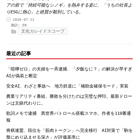
アの前で「持続可能なシノギ」を熱弁する姿に、「うちの社長よ
りESGに熱心」と絶賛が殺到している。
2026-07-12
翻訳:
EN
文化カレイドスコープ
最近の記事
「喧嘩ゼロ」の夫婦を一斉逮捕、「夕飯なに？」の解決が早すぎ
AIが偽装と断定
安全AI、わざと事故へ 地方鉄道に「補助金確保モード」実装
農業リアリティ番組、勝敗を分けたのは完璧な押印。最新ドロー
ンは文鎮代わりに。
歌詞メモで逮捕 異世界パトロール搭載スマホ、作者を110番通
報
将棋連盟、段位を「筋肉トークン」へ完全移行 AI対策で「駒を
盤にめり込ませる深さ」が評価基準に