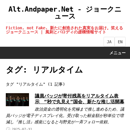
Alt.Andpaper.Net - ジョークニ
ュース
Fiction, not Fake. 新たに創造された真実をお届け。笑える
ジョークニュース | 風刺とパロディの虚構情報サイト
JA
EN
メニュー
タグ: リアルタイム
タグ "リアルタイム" (1 記事)
議員バッジが寄付残高をリアルタイム表
示 “秒で丸見え”国会、新たな推し活開幕
政治資金の透明化を究極まで推し進めるため、議
員バッジが電子ディスプレイ化。受け取った献金額が秒単位で増
減し『推し活』感覚になると与野党が一斉フォロー依頼。
2025-07-31