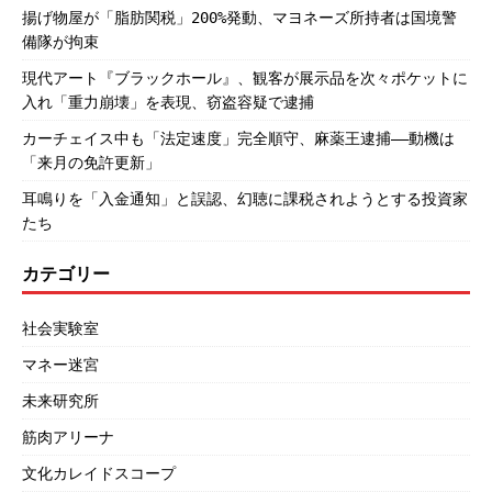
揚げ物屋が「脂肪関税」200%発動、マヨネーズ所持者は国境警
備隊が拘束
現代アート『ブラックホール』、観客が展示品を次々ポケットに
入れ「重力崩壊」を表現、窃盗容疑で逮捕
カーチェイス中も「法定速度」完全順守、麻薬王逮捕――動機は
「来月の免許更新」
耳鳴りを「入金通知」と誤認、幻聴に課税されようとする投資家
たち
カテゴリー
社会実験室
マネー迷宮
未来研究所
筋肉アリーナ
文化カレイドスコープ