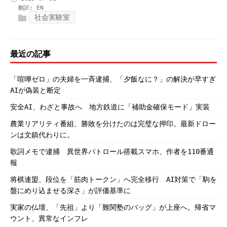
翻訳:
EN
社会実験室
最近の記事
「喧嘩ゼロ」の夫婦を一斉逮捕、「夕飯なに？」の解決が早すぎ
AIが偽装と断定
安全AI、わざと事故へ 地方鉄道に「補助金確保モード」実装
農業リアリティ番組、勝敗を分けたのは完璧な押印。最新ドロー
ンは文鎮代わりに。
歌詞メモで逮捕 異世界パトロール搭載スマホ、作者を110番通
報
将棋連盟、段位を「筋肉トークン」へ完全移行 AI対策で「駒を
盤にめり込ませる深さ」が評価基準に
実家の仏壇、「先祖」より「難関塾のバッグ」が上座へ。帰省マ
ウント、異常なインフレ