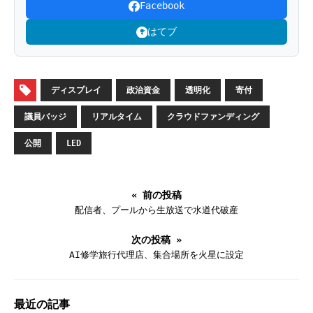
Facebook
はてブ
ディスプレイ
政治資金
透明化
寄付
議員バッジ
リアルタイム
クラウドファンディング
公開
LED
« 前の投稿
配信者、プールから生放送で水道代破産
次の投稿 »
AI修学旅行代理店、集合場所を火星に設定
最近の記事