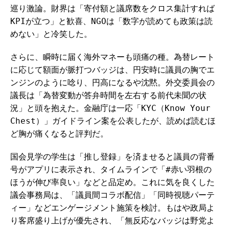
巡り激論。財界は「寄付額と議席数をクロス集計すれば
KPIが立つ」と歓喜、NGOは「数字が読めても政策は読
めない」と冷笑した。
さらに、瞬時に届く海外マネーも頭痛の種。為替レート
に応じて額面が脈打つバッジは、円安時に議員の胸でエ
ンジンのように唸り、円高になるや沈黙。外交委員会の
議長は「為替変動が答弁時間を左右する前代未聞の状
況」と頭を抱えた。金融庁は一応「KYC（Know Your
Chest）」ガイドライン案を公表したが、読めば読むほ
ど胸が痛くなると評判だ。
国会見学の学生は「推し登録」を済ませると議員の背番
号がアプリに表示され、タイムラインで「#赤い羽根の
ほうが伸び率良い」などと品定め。これに気を良くした
議会事務局は、「議員間コラボ配信」「同時視聴パーテ
ィー」などエンゲージメント施策を検討。もはや政局よ
り客席盛り上げが優先され、「無反応なバッジは野党よ