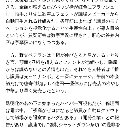
きる。金額が増えるたびバッジ枠が虹色にフラッシュ
し、拍手より先に歓声エフェクトが議場スピーカーから
自動再生される仕組みだ。省庁筋によれば「議員のモチ
ベーションを視覚化することで生産性向上」が導入目的
というが、質疑応答は数字実況に埋もれ、肝心の答弁内
容は字幕扱いになりつつある。
一方、野党ベテランは「桁が伸びきると肩がこる」と泣
き言。額面が7桁を超えるとフォントが急縮小し、隣席
からは読めないとの苦情も出た。それでも支持者は「推
し議員は光ってナンボ」と一斉にチャージ。午前の本会
議だけで総寄付額は3.4億円──昼休みには売店の冷やし
中華より早く完売したという。
透明化の名の下に始まったハイパー可視化だが、倫理面
は霧の中。「残高がゼロになると議員が自動ログアウト
して議場から退室するバグがある」（開発企業）との報
告があり、議連では“強制シャットダウン条項”の是非を