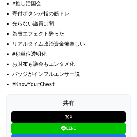
#推し活国会
寄付ボタンが指の筋トレ
光らない議員は闇
為替エフェクト酔った
リアルタイム政治資金怖楽しい
#秒単位透明化
お財布も議会もエンタメ化
バッジがインフルエンサー説
#KnowYourChest
共有
X
LINE