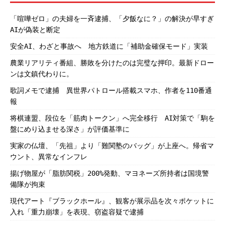
「喧嘩ゼロ」の夫婦を一斉逮捕、「夕飯なに？」の解決が早すぎ
AIが偽装と断定
安全AI、わざと事故へ 地方鉄道に「補助金確保モード」実装
農業リアリティ番組、勝敗を分けたのは完璧な押印。最新ドロー
ンは文鎮代わりに。
歌詞メモで逮捕 異世界パトロール搭載スマホ、作者を110番通
報
将棋連盟、段位を「筋肉トークン」へ完全移行 AI対策で「駒を
盤にめり込ませる深さ」が評価基準に
実家の仏壇、「先祖」より「難関塾のバッグ」が上座へ。帰省マ
ウント、異常なインフレ
揚げ物屋が「脂肪関税」200%発動、マヨネーズ所持者は国境警
備隊が拘束
現代アート『ブラックホール』、観客が展示品を次々ポケットに
入れ「重力崩壊」を表現、窃盗容疑で逮捕