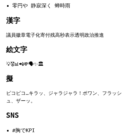
零円や 静寂深く 蝉時雨
漢字
議員徽章電子化寄付残高秒表示透明政治推進
絵文字
💡🎖️📊📲💸🗣️✨🏛️
擬
ピコピコ…キラッ、ジャラジャラ！ポワン、フラッシ
ュ、ザーッ。
SNS
#胸でKPI