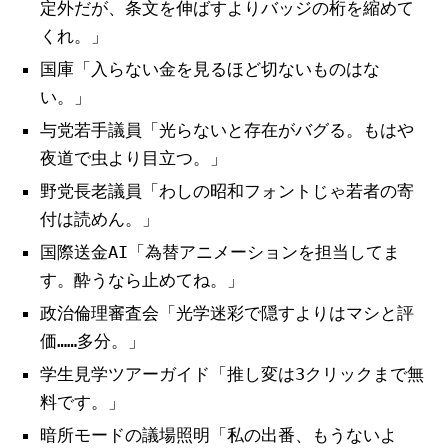
定外だが、条文を伸ばすよりバッジの桁を縮めて
くれ。」
国庫「入らない金を見るほど切ないものはな
い。」
与党若手議員「光らないと存在がバグる。もはや
夜道で虫より目立つ。」
野党長老議員「わしの昭和フォントじゃ若者の寄
付は読めん。」
国際送金AI「為替アニメーションを担当してま
す。酔うなら止めてね。」
政治倫理審査会「光学迷彩で隠すよりはマシと評
価……多分。」
学生見学ツアーガイド「推し変は3クリックまで無
料です。」
暗所モードの議場照明「私の出番、もうないよ