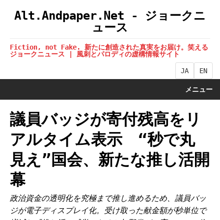
Alt.Andpaper.Net - ジョークニ
ュース
Fiction, not Fake. 新たに創造された真実をお届け。笑える
ジョークニュース | 風刺とパロディの虚構情報サイト
JA
EN
メニュー
議員バッジが寄付残高をリ
アルタイム表示 “秒で丸
見え”国会、新たな推し活開
幕
政治資金の透明化を究極まで推し進めるため、議員バッ
ジが電子ディスプレイ化。受け取った献金額が秒単位で