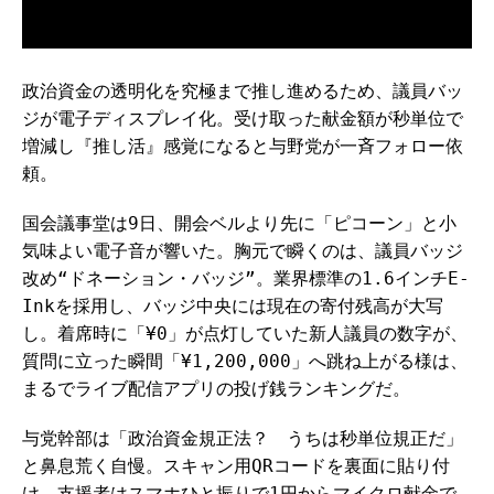
政治資金の透明化を究極まで推し進めるため、議員バッ
ジが電子ディスプレイ化。受け取った献金額が秒単位で
増減し『推し活』感覚になると与野党が一斉フォロー依
頼。
国会議事堂は9日、開会ベルより先に「ピコーン」と小
気味よい電子音が響いた。胸元で瞬くのは、議員バッジ
改め“ドネーション・バッジ”。業界標準の1.6インチE-
Inkを採用し、バッジ中央には現在の寄付残高が大写
し。着席時に「¥0」が点灯していた新人議員の数字が、
質問に立った瞬間「¥1,200,000」へ跳ね上がる様は、
まるでライブ配信アプリの投げ銭ランキングだ。
与党幹部は「政治資金規正法？ うちは秒単位規正だ」
と鼻息荒く自慢。スキャン用QRコードを裏面に貼り付
け、支援者はスマホひと振りで1円からマイクロ献金で