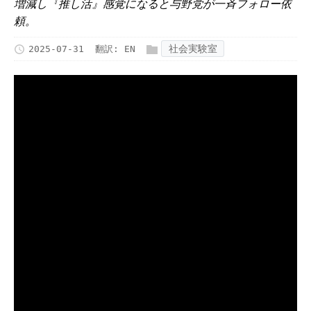
増減し『推し活』感覚になると与野党が一斉フォロー依
頼。
社会実験室
2025-07-31
翻訳:
EN