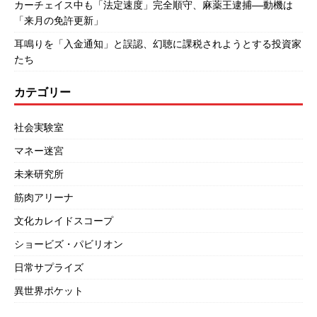
カーチェイス中も「法定速度」完全順守、麻薬王逮捕――動機は
「来月の免許更新」
耳鳴りを「入金通知」と誤認、幻聴に課税されようとする投資家
たち
カテゴリー
社会実験室
マネー迷宮
未来研究所
筋肉アリーナ
文化カレイドスコープ
ショービズ・パビリオン
日常サプライズ
異世界ポケット