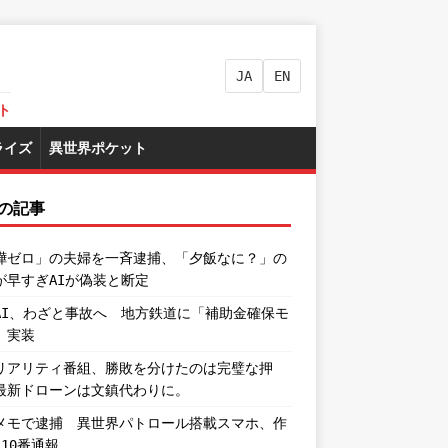
JA
EN
ト
ライズ
異世界ポケット
の記事
嘩ゼロ」の夫婦を一斉逮捕、「夕飯なに？」の
が早すぎAIが偽装と断定
AI、わざと事故へ 地方鉄道に「補助金確保モ
」実装
リアリティ番組、勝敗を分けたのは完璧な押
最新ドローンは文鎮代わりに。
メモで逮捕 異世界パトロール搭載スマホ、作
110番通報