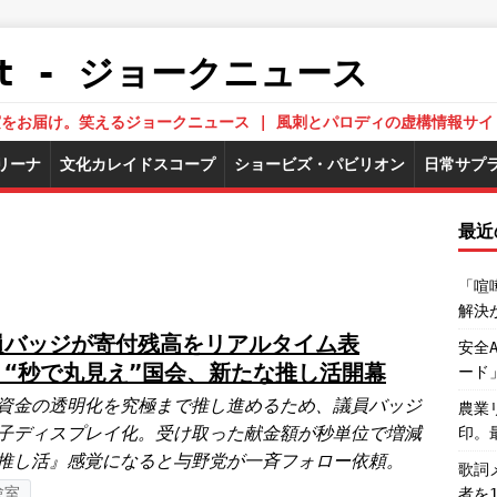
.Net - ジョークニュース
された真実をお届け。笑えるジョークニュース | 風刺とパロディの虚構情報サイ
リーナ
文化カレイドスコープ
ショービズ・パビリオン
日常サプ
最近
「喧
解決
員バッジが寄付残高をリアルタイム表
安全
 “秒で丸見え”国会、新たな推し活開幕
ード
資金の透明化を究極まで推し進めるため、議員バッジ
農業
子ディスプレイ化。受け取った献金額が秒単位で増減
印。
推し活』感覚になると与野党が一斉フォロー依頼。
歌詞
験室
者を