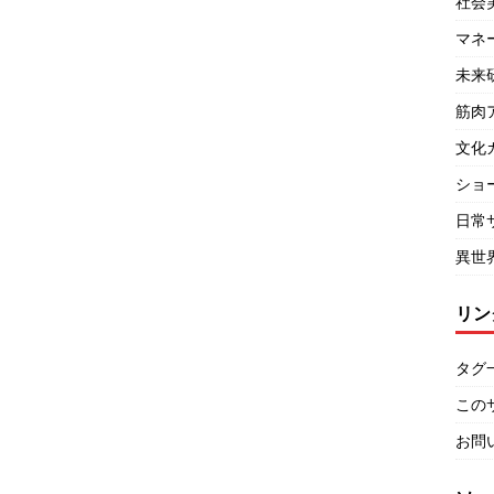
社会
マネ
未来
筋肉
文化
ショ
日常
異世
リン
タグ
この
お問