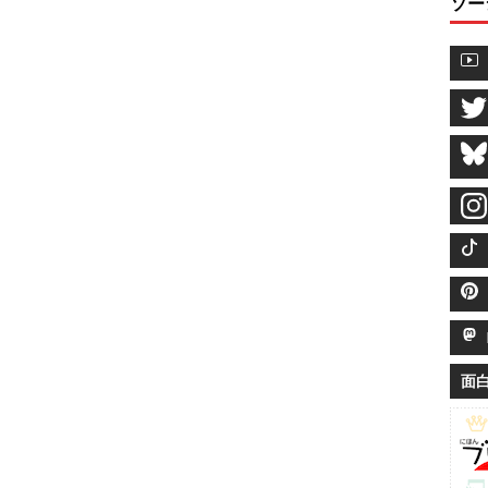
ソー
M
面