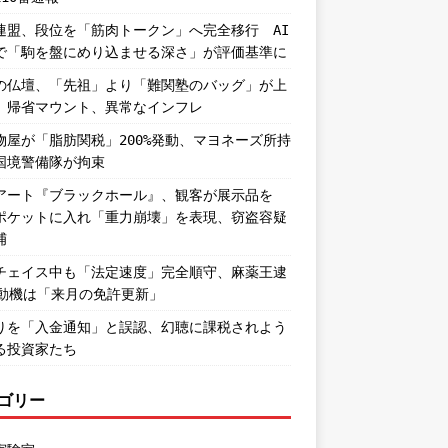
連盟、段位を「筋肉トークン」へ完全移行 AI
で「駒を盤にめり込ませる深さ」が評価基準に
の仏壇、「先祖」より「難関塾のバッグ」が上
。帰省マウント、異常なインフレ
物屋が「脂肪関税」200%発動、マヨネーズ所持
国境警備隊が拘束
アート『ブラックホール』、観客が展示品を
ポケットに入れ「重力崩壊」を表現、窃盗容疑
捕
チェイス中も「法定速度」完全順守、麻薬王逮
―動機は「来月の免許更新」
りを「入金通知」と誤認、幻聴に課税されよう
る投資家たち
ゴリー