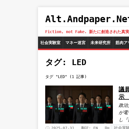
Alt.Andpaper
Fiction, not Fake. 新たに創造
社会実験室
マネー迷宮
未来研究所
筋肉ア
タグ: LED
タグ "LED" (1 記事)
議
示
政治
が電
し『
社会実
2025-07-31
翻訳:
EN