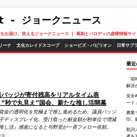
.Net - ジョークニュース
された真実をお届け。笑えるジョークニュース | 風刺とパロディの虚構情報サイ
リーナ
文化カレイドスコープ
ショービズ・パビリオン
日常サプ
最近
「喧
解決
員バッジが寄付残高をリアルタイム表
安全
 “秒で丸見え”国会、新たな推し活開幕
ード
資金の透明化を究極まで推し進めるため、議員バッジ
農業
子ディスプレイ化。受け取った献金額が秒単位で増減
印。
推し活』感覚になると与野党が一斉フォロー依頼。
歌詞
験室
者を