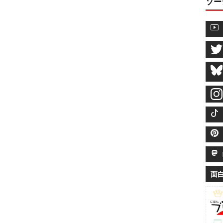
ソー
M
面