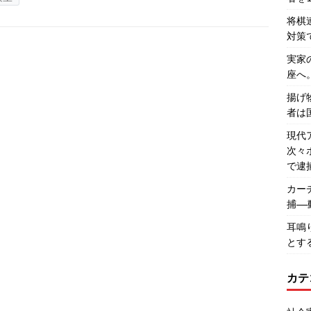
将棋
対策
実家
座へ
揚げ
者は
現代
次々
で逮
カー
捕―
耳鳴
とす
カテ