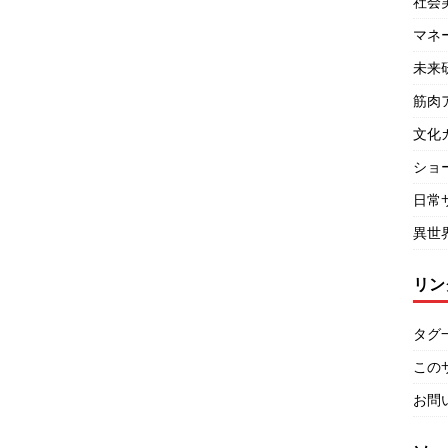
社会
マネ
未来
筋肉
文化
ショ
日常
異世
リン
タグ
この
お問