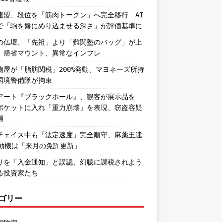
連盟、段位を「筋肉トークン」へ完全移行 AI
で「駒を盤にめり込ませる深さ」が評価基準に
の仏壇、「先祖」より「難関塾のバッグ」が上
。帰省マウント、異常なインフレ
物屋が「脂肪関税」200%発動、マヨネーズ所持
国境警備隊が拘束
アート『ブラックホール』、観客が展示品を
ポケットに入れ「重力崩壊」を表現、窃盗容疑
捕
チェイス中も「法定速度」完全順守、麻薬王逮
―動機は「来月の免許更新」
りを「入金通知」と誤認、幻聴に課税されよう
る投資家たち
ゴリー