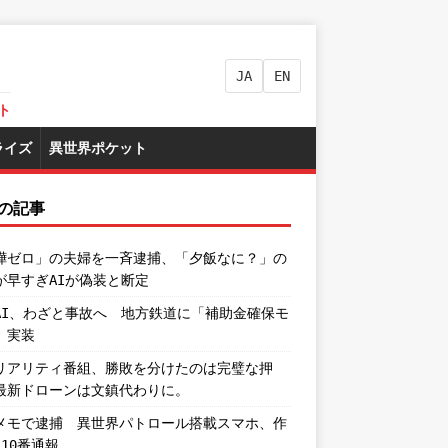
JA
EN
ト
ライズ
異世界ポケット
の記事
嘩ゼロ」の夫婦を一斉逮捕、「夕飯なに？」の
が早すぎAIが偽装と断定
AI、わざと事故へ 地方鉄道に「補助金確保モ
」実装
リアリティ番組、勝敗を分けたのは完璧な押
最新ドローンは文鎮代わりに。
メモで逮捕 異世界パトロール搭載スマホ、作
110番通報