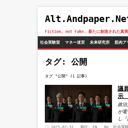
Alt.Andpaper
Fiction, not Fake. 新たに創造
社会実験室
マネー迷宮
未来研究所
筋肉ア
タグ: 公開
タグ "公開" (1 記事)
議
示
政治
が電
し『
社会実
2025-07-31
翻訳:
EN