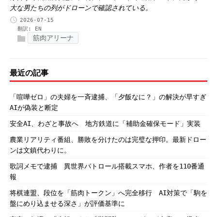
大な男たちの列がドローンで確認されている。
2026-07-15
翻訳:
EN
筋肉アリーナ
最近の記事
「喧嘩ゼロ」の夫婦を一斉逮捕、「夕飯なに？」の解決が早すぎ
AIが偽装と断定
安全AI、わざと事故へ 地方鉄道に「補助金確保モード」実装
農業リアリティ番組、勝敗を分けたのは完璧な押印。最新ドロー
ンは文鎮代わりに。
歌詞メモで逮捕 異世界パトロール搭載スマホ、作者を110番通
報
将棋連盟、段位を「筋肉トークン」へ完全移行 AI対策で「駒を
盤にめり込ませる深さ」が評価基準に