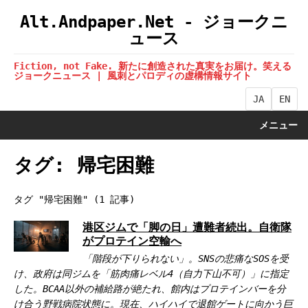
Alt.Andpaper.Net - ジョークニ
ュース
Fiction, not Fake. 新たに創造された真実をお届け。笑える
ジョークニュース | 風刺とパロディの虚構情報サイト
JA
EN
メニュー
タグ: 帰宅困難
タグ "帰宅困難" (1 記事)
港区ジムで「脚の日」遭難者続出。自衛隊
がプロテイン空輸へ
「階段が下りられない」。SNSの悲痛なSOSを受
け、政府は同ジムを「筋肉痛レベル4（自力下山不可）」に指定
した。BCAA以外の補給路が絶たれ、館内はプロテインバーを分
け合う野戦病院状態に。現在、ハイハイで退館ゲートに向かう巨