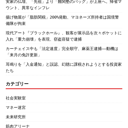
実家の仏壇、「先祖」より「難関塾のバッグ」が上座へ。帰省マ
ウント、異常なインフレ
揚げ物屋が「脂肪関税」200%発動、マヨネーズ所持者は国境警
備隊が拘束
現代アート『ブラックホール』、観客が展示品を次々ポケットに
入れ「重力崩壊」を表現、窃盗容疑で逮捕
カーチェイス中も「法定速度」完全順守、麻薬王逮捕――動機は
「来月の免許更新」
耳鳴りを「入金通知」と誤認、幻聴に課税されようとする投資家
たち
カテゴリー
社会実験室
マネー迷宮
未来研究所
筋肉アリーナ