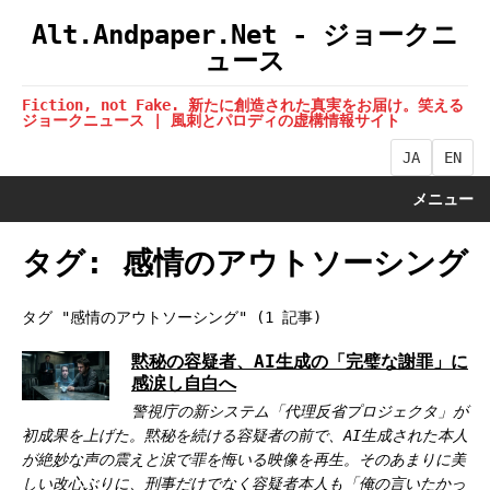
Alt.Andpaper.Net - ジョークニ
ュース
Fiction, not Fake. 新たに創造された真実をお届け。笑える
ジョークニュース | 風刺とパロディの虚構情報サイト
JA
EN
メニュー
タグ: 感情のアウトソーシング
タグ "感情のアウトソーシング" (1 記事)
黙秘の容疑者、AI生成の「完璧な謝罪」に
感涙し自白へ
警視庁の新システム「代理反省プロジェクタ」が
初成果を上げた。黙秘を続ける容疑者の前で、AI生成された本人
が絶妙な声の震えと涙で罪を悔いる映像を再生。そのあまりに美
しい改心ぶりに、刑事だけでなく容疑者本人も「俺の言いたかっ