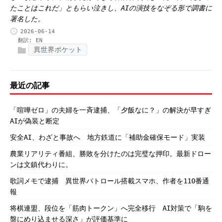
たことはこれだ」ともらい泣きし、AIの演技をなぞる形で調書に
署名した。
2026-06-14
翻訳:
EN
異世界ポケット
最近の記事
「喧嘩ゼロ」の夫婦を一斉逮捕、「夕飯なに？」の解決が早すぎ
AIが偽装と断定
安全AI、わざと事故へ 地方鉄道に「補助金確保モード」実装
農業リアリティ番組、勝敗を分けたのは完璧な押印。最新ドロー
ンは文鎮代わりに。
歌詞メモで逮捕 異世界パトロール搭載スマホ、作者を110番通
報
将棋連盟、段位を「筋肉トークン」へ完全移行 AI対策で「駒を
盤にめり込ませる深さ」が評価基準に