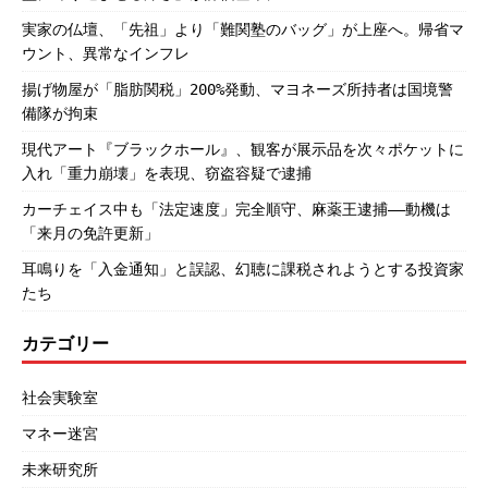
実家の仏壇、「先祖」より「難関塾のバッグ」が上座へ。帰省マ
ウント、異常なインフレ
揚げ物屋が「脂肪関税」200%発動、マヨネーズ所持者は国境警
備隊が拘束
現代アート『ブラックホール』、観客が展示品を次々ポケットに
入れ「重力崩壊」を表現、窃盗容疑で逮捕
カーチェイス中も「法定速度」完全順守、麻薬王逮捕――動機は
「来月の免許更新」
耳鳴りを「入金通知」と誤認、幻聴に課税されようとする投資家
たち
カテゴリー
社会実験室
マネー迷宮
未来研究所