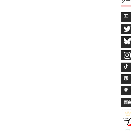
ソー
M
面