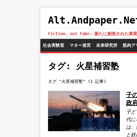
Alt.Andpaper
Fiction, not Fake. 新たに創造
社会実験室
マネー迷宮
未来研究所
筋肉ア
タグ: 火星補習塾
タグ "火星補習塾" (1 記事)
子
政
子ど
代に
は、
と鉄