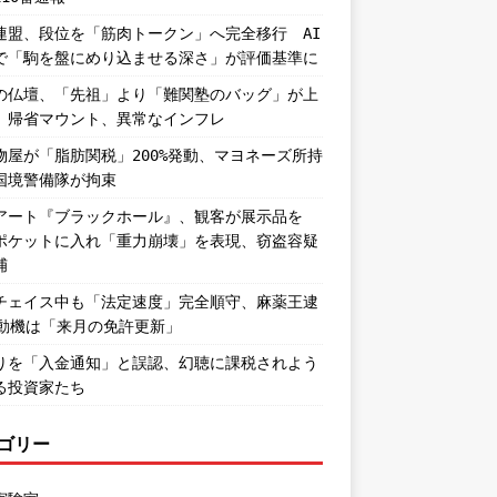
連盟、段位を「筋肉トークン」へ完全移行 AI
で「駒を盤にめり込ませる深さ」が評価基準に
の仏壇、「先祖」より「難関塾のバッグ」が上
。帰省マウント、異常なインフレ
物屋が「脂肪関税」200%発動、マヨネーズ所持
国境警備隊が拘束
アート『ブラックホール』、観客が展示品を
ポケットに入れ「重力崩壊」を表現、窃盗容疑
捕
チェイス中も「法定速度」完全順守、麻薬王逮
―動機は「来月の免許更新」
りを「入金通知」と誤認、幻聴に課税されよう
る投資家たち
ゴリー