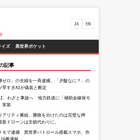
JA
EN
ト
ライズ
異世界ポケット
の記事
嘩ゼロ」の夫婦を一斉逮捕、「夕飯なに？」の
が早すぎAIが偽装と断定
AI、わざと事故へ 地方鉄道に「補助金確保モ
」実装
リアリティ番組、勝敗を分けたのは完璧な押
最新ドローンは文鎮代わりに。
メモで逮捕 異世界パトロール搭載スマホ、作
110番通報