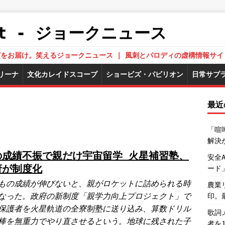
.Net - ジョークニュース
された真実をお届け。笑えるジョークニュース | 風刺とパロディの虚構情報サイ
リーナ
文化カレイドスコープ
ショービズ・パビリオン
日常サプ
最近
「喧
解決
の成績不振で親だけ宇宙留学 火星補習塾、
安全
府が制度化
ード
もの成績が伸びないと、親がロケットに詰められる時
農業
なった。政府の新制度「親学力向上プロジェクト」で
印。
保護者を火星軌道の全寮制塾に送り込み、算数ドリル
歌詞
棒を無重力でやり直させるという。地球に残された子
者を