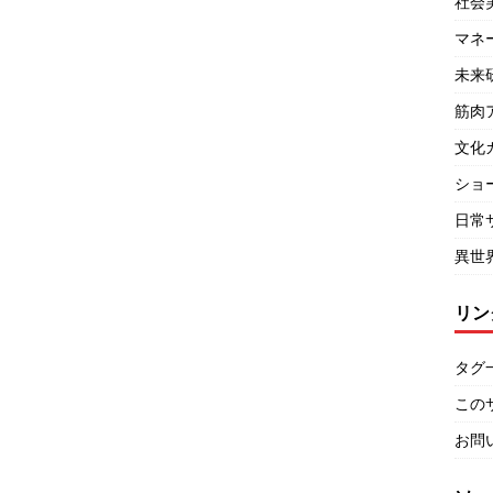
社会
マネ
未来
筋肉
文化
ショ
日常
異世
リン
タグ
この
お問