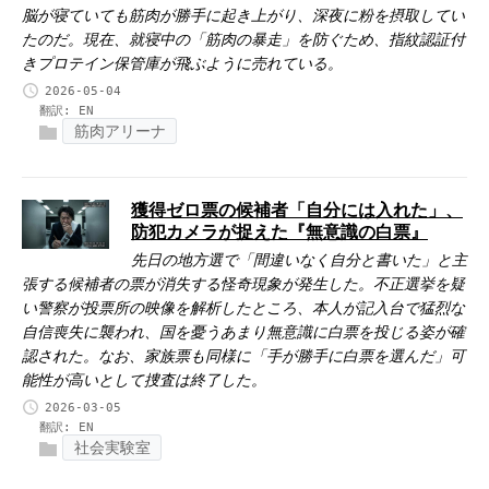
脳が寝ていても筋肉が勝手に起き上がり、深夜に粉を摂取してい
たのだ。現在、就寝中の「筋肉の暴走」を防ぐため、指紋認証付
きプロテイン保管庫が飛ぶように売れている。
2026-05-04
翻訳:
EN
筋肉アリーナ
獲得ゼロ票の候補者「自分には入れた」、
防犯カメラが捉えた『無意識の白票』
先日の地方選で「間違いなく自分と書いた」と主
張する候補者の票が消失する怪奇現象が発生した。不正選挙を疑
い警察が投票所の映像を解析したところ、本人が記入台で猛烈な
自信喪失に襲われ、国を憂うあまり無意識に白票を投じる姿が確
認された。なお、家族票も同様に「手が勝手に白票を選んだ」可
能性が高いとして捜査は終了した。
2026-03-05
翻訳:
EN
社会実験室