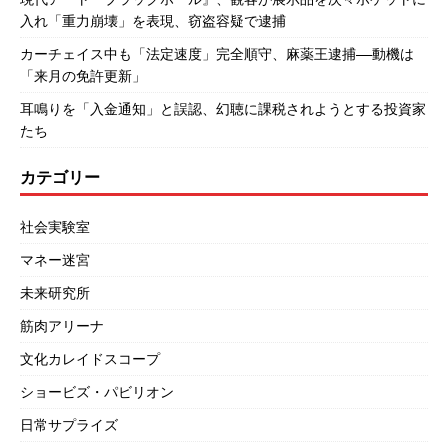
入れ「重力崩壊」を表現、窃盗容疑で逮捕
カーチェイス中も「法定速度」完全順守、麻薬王逮捕――動機は
「来月の免許更新」
耳鳴りを「入金通知」と誤認、幻聴に課税されようとする投資家
たち
カテゴリー
社会実験室
マネー迷宮
未来研究所
筋肉アリーナ
文化カレイドスコープ
ショービズ・パビリオン
日常サプライズ