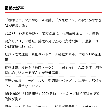
最近の記事
「喧嘩ゼロ」の夫婦を一斉逮捕、「夕飯なに？」の解決が早すぎ
AIが偽装と断定
安全AI、わざと事故へ 地方鉄道に「補助金確保モード」実装
農業リアリティ番組、勝敗を分けたのは完璧な押印。最新ドロー
ンは文鎮代わりに。
歌詞メモで逮捕 異世界パトロール搭載スマホ、作者を110番通
報
将棋連盟、段位を「筋肉トークン」へ完全移行 AI対策で「駒を
盤にめり込ませる深さ」が評価基準に
実家の仏壇、「先祖」より「難関塾のバッグ」が上座へ。帰省マ
ウント、異常なインフレ
揚げ物屋が「脂肪関税」200%発動、マヨネーズ所持者は国境警
備隊が拘束
現代アート『ブラックホール』、観客が展示品を次々ポケットに