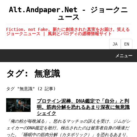
Alt.Andpaper.Net - ジョークニ
ュース
Fiction, not Fake. 新たに創造された真実をお届け。笑える
ジョークニュース | 風刺とパロディの虚構情報サイト
JA
EN
メニュー
タグ: 無意識
タグ "無意識" (2 記事)
プロテイン泥棒、DNA鑑定で「自分」と判
明。筋肉分解を恐れるあまり深夜に無意識
シェイク
「俺の粉が毎晩減る」。怒れるマッチョの訴えを受け、ジムがシ
ェイカーのDNA鑑定を敢行。検出されたのは被害者自身の唾液だ
った。「睡眠中の筋肉分解（カタボリック）」を恐れるあまり、