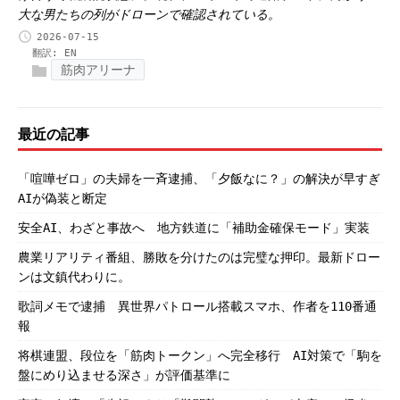
大な男たちの列がドローンで確認されている。
2026-07-15
翻訳:
EN
筋肉アリーナ
最近の記事
「喧嘩ゼロ」の夫婦を一斉逮捕、「夕飯なに？」の解決が早すぎ
AIが偽装と断定
安全AI、わざと事故へ 地方鉄道に「補助金確保モード」実装
農業リアリティ番組、勝敗を分けたのは完璧な押印。最新ドロー
ンは文鎮代わりに。
歌詞メモで逮捕 異世界パトロール搭載スマホ、作者を110番通
報
将棋連盟、段位を「筋肉トークン」へ完全移行 AI対策で「駒を
盤にめり込ませる深さ」が評価基準に