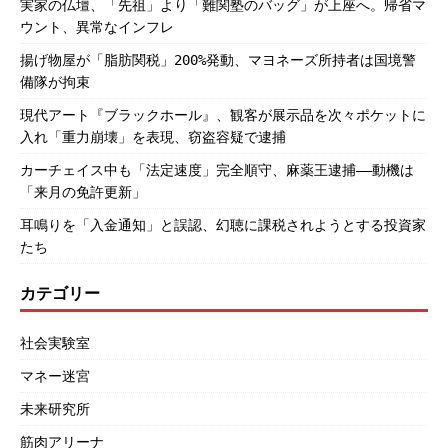
実家の仏壇、「先祖」より「難関塾のバッグ」が上座へ。帰省マ
ウント、異常なインフレ
揚げ物屋が「脂肪関税」200%発動、マヨネーズ所持者は国境警
備隊が拘束
現代アート『ブラックホール』、観客が展示品を次々ポケットに
入れ「重力崩壊」を表現、窃盗容疑で逮捕
カーチェイス中も「法定速度」完全順守、麻薬王逮捕――動機は
「来月の免許更新」
耳鳴りを「入金通知」と誤認、幻聴に課税されようとする投資家
たち
カテゴリー
社会実験室
マネー迷宮
未来研究所
筋肉アリーナ