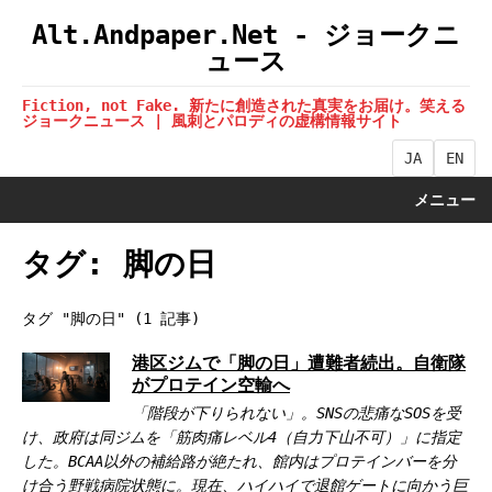
Alt.Andpaper.Net - ジョークニ
ュース
Fiction, not Fake. 新たに創造された真実をお届け。笑える
ジョークニュース | 風刺とパロディの虚構情報サイト
JA
EN
メニュー
タグ: 脚の日
タグ "脚の日" (1 記事)
港区ジムで「脚の日」遭難者続出。自衛隊
がプロテイン空輸へ
「階段が下りられない」。SNSの悲痛なSOSを受
け、政府は同ジムを「筋肉痛レベル4（自力下山不可）」に指定
した。BCAA以外の補給路が絶たれ、館内はプロテインバーを分
け合う野戦病院状態に。現在、ハイハイで退館ゲートに向かう巨