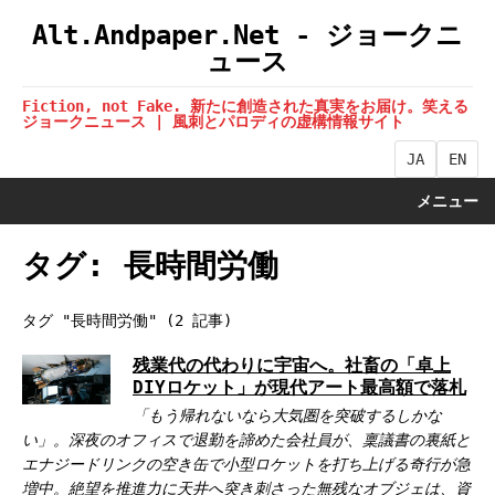
Alt.Andpaper.Net - ジョークニ
ュース
Fiction, not Fake. 新たに創造された真実をお届け。笑える
ジョークニュース | 風刺とパロディの虚構情報サイト
JA
EN
メニュー
タグ: 長時間労働
タグ "長時間労働" (2 記事)
残業代の代わりに宇宙へ。社畜の「卓上
DIYロケット」が現代アート最高額で落札
「もう帰れないなら大気圏を突破するしかな
い」。深夜のオフィスで退勤を諦めた会社員が、稟議書の裏紙と
エナジードリンクの空き缶で小型ロケットを打ち上げる奇行が急
増中。絶望を推進力に天井へ突き刺さった無残なオブジェは、資