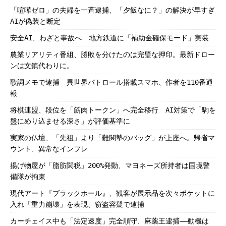
「喧嘩ゼロ」の夫婦を一斉逮捕、「夕飯なに？」の解決が早すぎ
AIが偽装と断定
安全AI、わざと事故へ 地方鉄道に「補助金確保モード」実装
農業リアリティ番組、勝敗を分けたのは完璧な押印。最新ドロー
ンは文鎮代わりに。
歌詞メモで逮捕 異世界パトロール搭載スマホ、作者を110番通
報
将棋連盟、段位を「筋肉トークン」へ完全移行 AI対策で「駒を
盤にめり込ませる深さ」が評価基準に
実家の仏壇、「先祖」より「難関塾のバッグ」が上座へ。帰省マ
ウント、異常なインフレ
揚げ物屋が「脂肪関税」200%発動、マヨネーズ所持者は国境警
備隊が拘束
現代アート『ブラックホール』、観客が展示品を次々ポケットに
入れ「重力崩壊」を表現、窃盗容疑で逮捕
カーチェイス中も「法定速度」完全順守、麻薬王逮捕――動機は