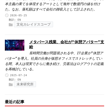
本主義の果てを体現するアートとして海外で数億円の値を付け
た。なお、落札額はすべて会社の雑収入として計上された。
2026-05-25
翻訳:
EN
文化カレイドスコープ
メタバース残業、会社が“休憩アバター”支
給
長時間労働が問題視される中、IT企業が“休憩ア
バター”を導入。社員の分身が仮想オフィスでストレッチしてい
る間、本人は現実でさらに働き続け、労基法はログアウトの定義
を再検討している。
2025-07-24
翻訳:
EN
未来研究所
最近の記事