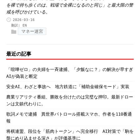
を裸で持ち歩くのは、戦場で全裸になるのと同じ」と最大限の警
戒を呼びかけている。
2026-03-16
翻訳:
EN
マネー迷宮
最近の記事
「喧嘩ゼロ」の夫婦を一斉逮捕、「夕飯なに？」の解決が早すぎ
AIが偽装と断定
安全AI、わざと事故へ 地方鉄道に「補助金確保モード」実装
農業リアリティ番組、勝敗を分けたのは完璧な押印。最新ドロー
ンは文鎮代わりに。
歌詞メモで逮捕 異世界パトロール搭載スマホ、作者を110番通
報
将棋連盟、段位を「筋肉トークン」へ完全移行 AI対策で「駒を
盤にめり込ませる深さ」が評価基準に