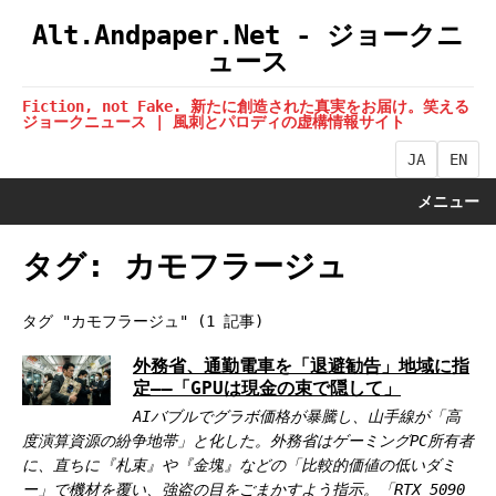
Alt.Andpaper.Net - ジョークニ
ュース
Fiction, not Fake. 新たに創造された真実をお届け。笑える
ジョークニュース | 風刺とパロディの虚構情報サイト
JA
EN
メニュー
タグ: カモフラージュ
タグ "カモフラージュ" (1 記事)
外務省、通勤電車を「退避勧告」地域に指
定——「GPUは現金の束で隠して」
AIバブルでグラボ価格が暴騰し、山手線が「高
度演算資源の紛争地帯」と化した。外務省はゲーミングPC所有者
に、直ちに『札束』や『金塊』などの「比較的価値の低いダミ
ー」で機材を覆い、強盗の目をごまかすよう指示。「RTX 5090