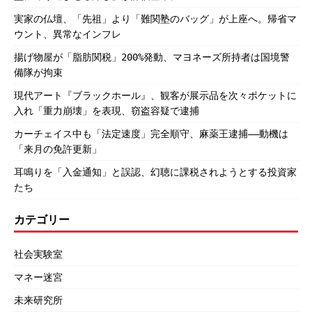
実家の仏壇、「先祖」より「難関塾のバッグ」が上座へ。帰省マ
ウント、異常なインフレ
揚げ物屋が「脂肪関税」200%発動、マヨネーズ所持者は国境警
備隊が拘束
現代アート『ブラックホール』、観客が展示品を次々ポケットに
入れ「重力崩壊」を表現、窃盗容疑で逮捕
カーチェイス中も「法定速度」完全順守、麻薬王逮捕――動機は
「来月の免許更新」
耳鳴りを「入金通知」と誤認、幻聴に課税されようとする投資家
たち
カテゴリー
社会実験室
マネー迷宮
未来研究所