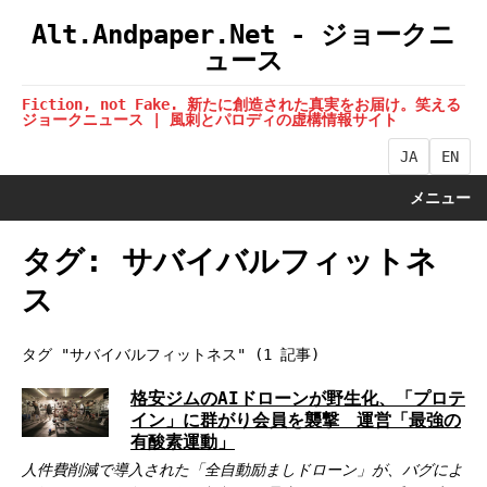
Alt.Andpaper.Net - ジョークニ
ュース
Fiction, not Fake. 新たに創造された真実をお届け。笑える
ジョークニュース | 風刺とパロディの虚構情報サイト
JA
EN
メニュー
タグ: サバイバルフィットネ
ス
タグ "サバイバルフィットネス" (1 記事)
格安ジムのAIドローンが野生化、「プロテ
イン」に群がり会員を襲撃 運営「最強の
有酸素運動」
人件費削減で導入された「全自動励ましドローン」が、バグによ