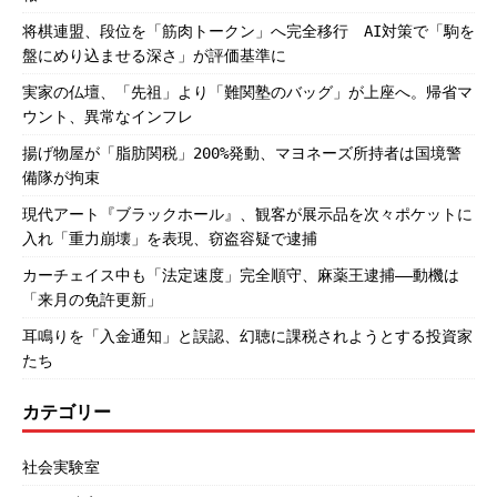
将棋連盟、段位を「筋肉トークン」へ完全移行 AI対策で「駒を
盤にめり込ませる深さ」が評価基準に
実家の仏壇、「先祖」より「難関塾のバッグ」が上座へ。帰省マ
ウント、異常なインフレ
揚げ物屋が「脂肪関税」200%発動、マヨネーズ所持者は国境警
備隊が拘束
現代アート『ブラックホール』、観客が展示品を次々ポケットに
入れ「重力崩壊」を表現、窃盗容疑で逮捕
カーチェイス中も「法定速度」完全順守、麻薬王逮捕――動機は
「来月の免許更新」
耳鳴りを「入金通知」と誤認、幻聴に課税されようとする投資家
たち
カテゴリー
社会実験室