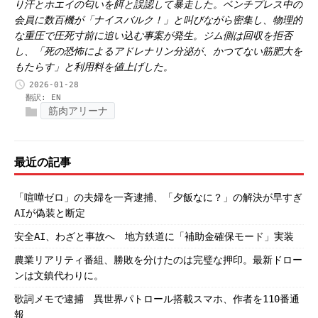
り汗とホエイの匂いを餌と誤認して暴走した。ベンチプレス中の
会員に数百機が「ナイスバルク！」と叫びながら密集し、物理的
な重圧で圧死寸前に追い込む事案が発生。ジム側は回収を拒否
し、「死の恐怖によるアドレナリン分泌が、かつてない筋肥大を
もたらす」と利用料を値上げした。
2026-01-28
翻訳:
EN
筋肉アリーナ
最近の記事
「喧嘩ゼロ」の夫婦を一斉逮捕、「夕飯なに？」の解決が早すぎ
AIが偽装と断定
安全AI、わざと事故へ 地方鉄道に「補助金確保モード」実装
農業リアリティ番組、勝敗を分けたのは完璧な押印。最新ドロー
ンは文鎮代わりに。
歌詞メモで逮捕 異世界パトロール搭載スマホ、作者を110番通
報