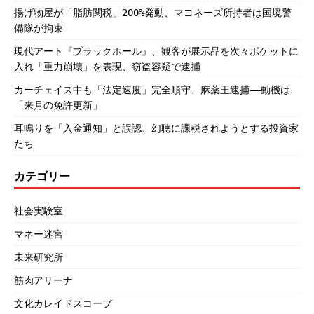
揚げ物屋が「脂肪関税」200%発動、マヨネーズ所持者は国境警
備隊が拘束
現代アート『ブラックホール』、観客が展示品を次々ポケットに
入れ「重力崩壊」を表現、窃盗容疑で逮捕
カーチェイス中も「法定速度」完全順守、麻薬王逮捕――動機は
「来月の免許更新」
耳鳴りを「入金通知」と誤認、幻聴に課税されようとする投資家
たち
カテゴリー
社会実験室
マネー迷宮
未来研究所
筋肉アリーナ
文化カレイドスコープ