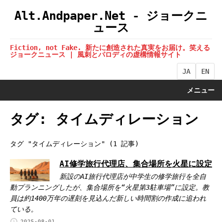
Alt.Andpaper.Net - ジョークニ
ュース
Fiction, not Fake. 新たに創造された真実をお届け。笑える
ジョークニュース | 風刺とパロディの虚構情報サイト
JA
EN
メニュー
タグ: タイムディレーション
タグ "タイムディレーション" (1 記事)
AI修学旅行代理店、集合場所を火星に設定
新設のAI旅行代理店が中学生の修学旅行を全自
動プランニングしたが、集合場所を“火星第3駐車場”に設定。教
員は約1400万年の遅刻を見込んだ新しい時間割の作成に追われ
ている。
2025-08-01