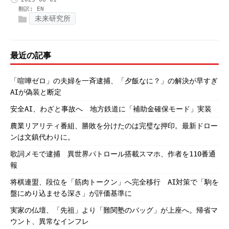
翻訳:
EN
未来研究所
最近の記事
「喧嘩ゼロ」の夫婦を一斉逮捕、「夕飯なに？」の解決が早すぎ
AIが偽装と断定
安全AI、わざと事故へ 地方鉄道に「補助金確保モード」実装
農業リアリティ番組、勝敗を分けたのは完璧な押印。最新ドロー
ンは文鎮代わりに。
歌詞メモで逮捕 異世界パトロール搭載スマホ、作者を110番通
報
将棋連盟、段位を「筋肉トークン」へ完全移行 AI対策で「駒を
盤にめり込ませる深さ」が評価基準に
実家の仏壇、「先祖」より「難関塾のバッグ」が上座へ。帰省マ
ウント、異常なインフレ