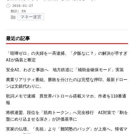
2026-01-27
翻訳:
EN
マネー迷宮
最近の記事
「喧嘩ゼロ」の夫婦を一斉逮捕、「夕飯なに？」の解決が早すぎ
AIが偽装と断定
安全AI、わざと事故へ 地方鉄道に「補助金確保モード」実装
農業リアリティ番組、勝敗を分けたのは完璧な押印。最新ドロー
ンは文鎮代わりに。
歌詞メモで逮捕 異世界パトロール搭載スマホ、作者を110番通
報
将棋連盟、段位を「筋肉トークン」へ完全移行 AI対策で「駒を
盤にめり込ませる深さ」が評価基準に
実家の仏壇、「先祖」より「難関塾のバッグ」が上座へ。帰省マ