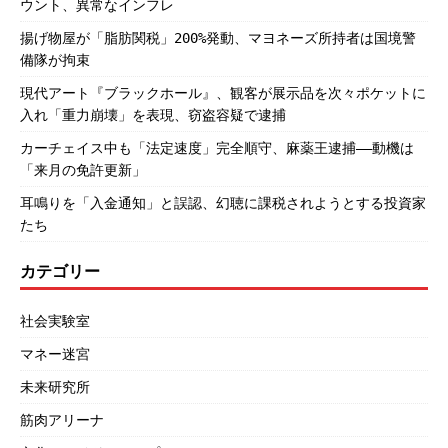
ウント、異常なインフレ
揚げ物屋が「脂肪関税」200%発動、マヨネーズ所持者は国境警
備隊が拘束
現代アート『ブラックホール』、観客が展示品を次々ポケットに
入れ「重力崩壊」を表現、窃盗容疑で逮捕
カーチェイス中も「法定速度」完全順守、麻薬王逮捕――動機は
「来月の免許更新」
耳鳴りを「入金通知」と誤認、幻聴に課税されようとする投資家
たち
カテゴリー
社会実験室
マネー迷宮
未来研究所
筋肉アリーナ