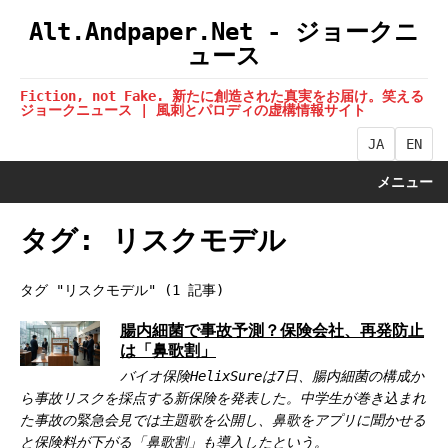
Alt.Andpaper.Net - ジョークニ
ュース
Fiction, not Fake. 新たに創造された真実をお届け。笑える
ジョークニュース | 風刺とパロディの虚構情報サイト
JA
EN
メニュー
タグ: リスクモデル
タグ "リスクモデル" (1 記事)
腸内細菌で事故予測？保険会社、再発防止
は「鼻歌割」
バイオ保険HelixSureは7日、腸内細菌の構成か
ら事故リスクを採点する新保険を発表した。中学生が巻き込まれ
た事故の緊急会見では主題歌を公開し、鼻歌をアプリに聞かせる
と保険料が下がる「鼻歌割」も導入したという。