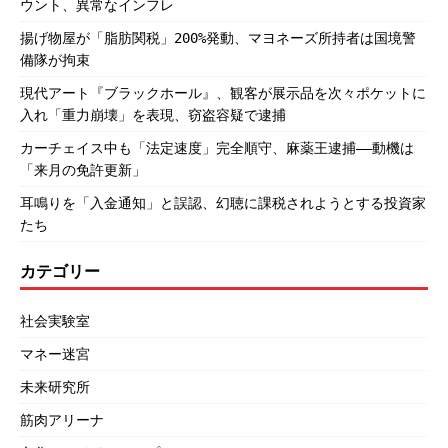
ウント、異常なインフレ
揚げ物屋が「脂肪関税」200%発動、マヨネーズ所持者は国境警
備隊が拘束
現代アート『ブラックホール』、観客が展示品を次々ポケットに
入れ「重力崩壊」を表現、窃盗容疑で逮捕
カーチェイス中も「法定速度」完全順守、麻薬王逮捕――動機は
「来月の免許更新」
耳鳴りを「入金通知」と誤認、幻聴に課税されようとする投資家
たち
カテゴリー
社会実験室
マネー迷宮
未来研究所
筋肉アリーナ