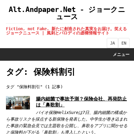
Alt.Andpaper.Net - ジョークニ
ュース
Fiction, not Fake. 新たに創造された真実をお届け。笑える
ジョークニュース | 風刺とパロディの虚構情報サイト
JA
EN
メニュー
タグ: 保険料割引
タグ "保険料割引" (1 記事)
腸内細菌で事故予測？保険会社、再発防止
は「鼻歌割」
バイオ保険HelixSureは7日、腸内細菌の構成か
ら事故リスクを採点する新保険を発表した。中学生が巻き込まれ
た事故の緊急会見では主題歌を公開し、鼻歌をアプリに聞かせる
と保険料が下がる「鼻歌割」も導入したという。