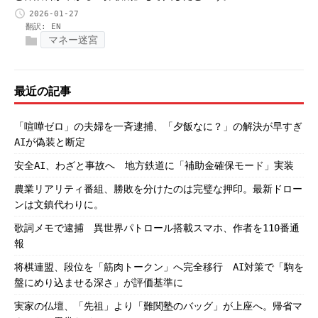
2026-01-27
翻訳:
EN
マネー迷宮
最近の記事
「喧嘩ゼロ」の夫婦を一斉逮捕、「夕飯なに？」の解決が早すぎ
AIが偽装と断定
安全AI、わざと事故へ 地方鉄道に「補助金確保モード」実装
農業リアリティ番組、勝敗を分けたのは完璧な押印。最新ドロー
ンは文鎮代わりに。
歌詞メモで逮捕 異世界パトロール搭載スマホ、作者を110番通
報
将棋連盟、段位を「筋肉トークン」へ完全移行 AI対策で「駒を
盤にめり込ませる深さ」が評価基準に
実家の仏壇、「先祖」より「難関塾のバッグ」が上座へ。帰省マ