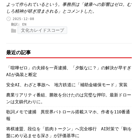
よって作られているという。事務所は「健康への影響はゼロ。む
しろ精神が研ぎ澄まされる」とコメントした。
2025-12-08
翻訳:
EN
文化カレイドスコープ
最近の記事
「喧嘩ゼロ」の夫婦を一斉逮捕、「夕飯なに？」の解決が早すぎ
AIが偽装と断定
安全AI、わざと事故へ 地方鉄道に「補助金確保モード」実装
農業リアリティ番組、勝敗を分けたのは完璧な押印。最新ドロー
ンは文鎮代わりに。
歌詞メモで逮捕 異世界パトロール搭載スマホ、作者を110番通
報
将棋連盟、段位を「筋肉トークン」へ完全移行 AI対策で「駒を
盤にめり込ませる深さ」が評価基準に