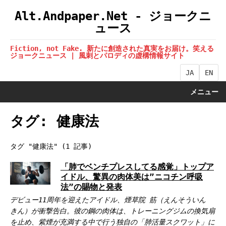
Alt.Andpaper.Net - ジョークニ
ュース
Fiction, not Fake. 新たに創造された真実をお届け。笑える
ジョークニュース | 風刺とパロディの虚構情報サイト
JA
EN
メニュー
タグ: 健康法
タグ "健康法" (1 記事)
「肺でベンチプレスしてる感覚」トップア
イドル、驚異の肉体美は”ニコチン呼吸
法”の賜物と発表
デビュー11周年を迎えたアイドル、煙草院 筋（えんそういん
きん）が衝撃告白。彼の鋼の肉体は、トレーニングジムの換気扇
を止め、紫煙が充満する中で行う独自の「肺活量スクワット」に