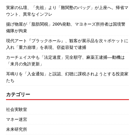
実家の仏壇、「先祖」より「難関塾のバッグ」が上座へ。帰省マ
ウント、異常なインフレ
揚げ物屋が「脂肪関税」200%発動、マヨネーズ所持者は国境警
備隊が拘束
現代アート『ブラックホール』、観客が展示品を次々ポケットに
入れ「重力崩壊」を表現、窃盗容疑で逮捕
カーチェイス中も「法定速度」完全順守、麻薬王逮捕――動機は
「来月の免許更新」
耳鳴りを「入金通知」と誤認、幻聴に課税されようとする投資家
たち
カテゴリー
社会実験室
マネー迷宮
未来研究所