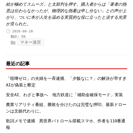
給が極めてスムーズ」と太鼓判を押す。購入者からは「著者の熱
意は伝わらなかったが、物理的な熱量は申し分ない」との声が上
がり、ついに本が人生を温める実質的な役に立ったと涙する光景
が見られた。
2026-06-28
翻訳:
EN
マネー迷宮
最近の記事
「喧嘩ゼロ」の夫婦を一斉逮捕、「夕飯なに？」の解決が早すぎ
AIが偽装と断定
安全AI、わざと事故へ 地方鉄道に「補助金確保モード」実装
農業リアリティ番組、勝敗を分けたのは完璧な押印。最新ドロー
ンは文鎮代わりに。
歌詞メモで逮捕 異世界パトロール搭載スマホ、作者を110番通
報