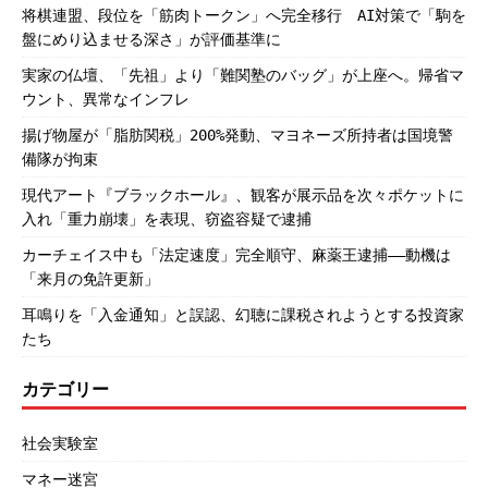
将棋連盟、段位を「筋肉トークン」へ完全移行 AI対策で「駒を
盤にめり込ませる深さ」が評価基準に
実家の仏壇、「先祖」より「難関塾のバッグ」が上座へ。帰省マ
ウント、異常なインフレ
揚げ物屋が「脂肪関税」200%発動、マヨネーズ所持者は国境警
備隊が拘束
現代アート『ブラックホール』、観客が展示品を次々ポケットに
入れ「重力崩壊」を表現、窃盗容疑で逮捕
カーチェイス中も「法定速度」完全順守、麻薬王逮捕――動機は
「来月の免許更新」
耳鳴りを「入金通知」と誤認、幻聴に課税されようとする投資家
たち
カテゴリー
社会実験室
マネー迷宮