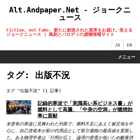
Alt.Andpaper.Net - ジョークニ
ュース
Fiction, not Fake. 新たに創造された真実をお届け。笑える
ジョークニュース | 風刺とパロディの虚構情報サイト
JA
EN
メニュー
タグ: 出版不況
タグ "出版不況" (1 記事)
記録的寒波で「意識高い系ビジネス書」が
燃料として高騰、「中身の空洞」が燃焼効
率に貢献
未曾有の寒波に見舞われた列島で、燃料不足にあえぐ被災地を中
心に、自己啓発本が薪の代用品として取引価格の最高値を更新し
た。ある物理学者は「行間が広く、論理の密度が低いため酸素供