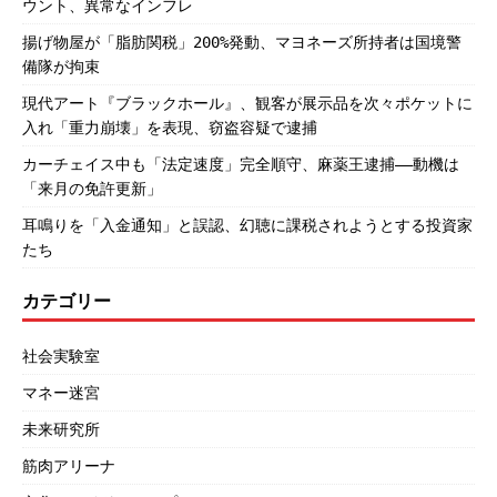
ウント、異常なインフレ
揚げ物屋が「脂肪関税」200%発動、マヨネーズ所持者は国境警
備隊が拘束
現代アート『ブラックホール』、観客が展示品を次々ポケットに
入れ「重力崩壊」を表現、窃盗容疑で逮捕
カーチェイス中も「法定速度」完全順守、麻薬王逮捕――動機は
「来月の免許更新」
耳鳴りを「入金通知」と誤認、幻聴に課税されようとする投資家
たち
カテゴリー
社会実験室
マネー迷宮
未来研究所
筋肉アリーナ