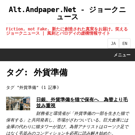
Alt.Andpaper.Net - ジョークニ
ュース
Fiction, not Fake. 新たに創造された真実をお届け。笑える
ジョークニュース | 風刺とパロディの虚構情報サイト
JA
EN
メニュー
タグ: 外貨準備
タグ "外貨準備" (1 記事)
日銀、外貨準備を猫で保有へ 為替より毛
並み重視
財務省と環境省が「外貨準備の一部を生きた猫で
保有する」と共同発表し、市場がざわついている。巨大倉庫には
金庫の代わりに猫タワーが並び、為替アナリストはローソク足で
はなく毛並みのコンディションを必死に読み解き始めた。