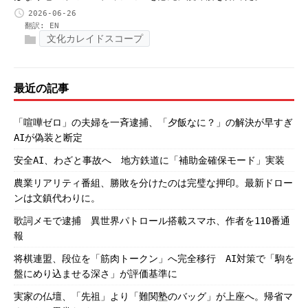
2026-06-26
翻訳:
EN
文化カレイドスコープ
最近の記事
「喧嘩ゼロ」の夫婦を一斉逮捕、「夕飯なに？」の解決が早すぎ
AIが偽装と断定
安全AI、わざと事故へ 地方鉄道に「補助金確保モード」実装
農業リアリティ番組、勝敗を分けたのは完璧な押印。最新ドロー
ンは文鎮代わりに。
歌詞メモで逮捕 異世界パトロール搭載スマホ、作者を110番通
報
将棋連盟、段位を「筋肉トークン」へ完全移行 AI対策で「駒を
盤にめり込ませる深さ」が評価基準に
実家の仏壇、「先祖」より「難関塾のバッグ」が上座へ。帰省マ