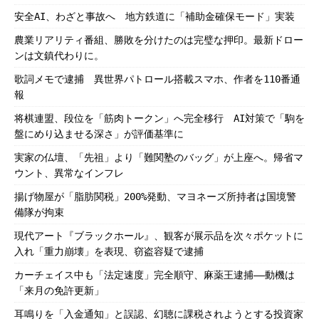
安全AI、わざと事故へ 地方鉄道に「補助金確保モード」実装
農業リアリティ番組、勝敗を分けたのは完璧な押印。最新ドロー
ンは文鎮代わりに。
歌詞メモで逮捕 異世界パトロール搭載スマホ、作者を110番通
報
将棋連盟、段位を「筋肉トークン」へ完全移行 AI対策で「駒を
盤にめり込ませる深さ」が評価基準に
実家の仏壇、「先祖」より「難関塾のバッグ」が上座へ。帰省マ
ウント、異常なインフレ
揚げ物屋が「脂肪関税」200%発動、マヨネーズ所持者は国境警
備隊が拘束
現代アート『ブラックホール』、観客が展示品を次々ポケットに
入れ「重力崩壊」を表現、窃盗容疑で逮捕
カーチェイス中も「法定速度」完全順守、麻薬王逮捕――動機は
「来月の免許更新」
耳鳴りを「入金通知」と誤認、幻聴に課税されようとする投資家