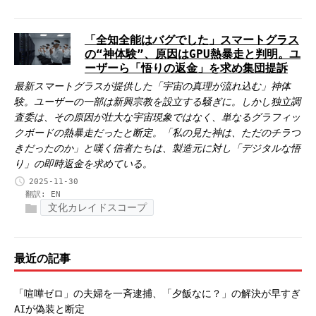
「全知全能はバグでした」スマートグラス
の“神体験”、原因はGPU熱暴走と判明。ユ
ーザーら「悟りの返金」を求め集団提訴
最新スマートグラスが提供した「宇宙の真理が流れ込む」神体
験。ユーザーの一部は新興宗教を設立する騒ぎに。しかし独立調
査委は、その原因が壮大な宇宙現象ではなく、単なるグラフィッ
クボードの熱暴走だったと断定。「私の見た神は、ただのチラつ
きだったのか」と嘆く信者たちは、製造元に対し「デジタルな悟
り」の即時返金を求めている。
2025-11-30
翻訳:
EN
文化カレイドスコープ
最近の記事
「喧嘩ゼロ」の夫婦を一斉逮捕、「夕飯なに？」の解決が早すぎ
AIが偽装と断定