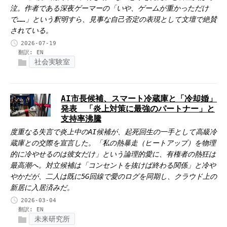
泣。作者である深夜ゲーマーの「いや、ゲームが重かっただけ
で……」という釈明すら、見事な自己否定の表現として文壇で絶賛
されている。
2026-07-19
翻訳:
EN
社会実験室
AI市長候補、スマート冷蔵庫と「冷却婚」
発表 「炎上対策に最強のパートナー」と
支持率沸騰
度重なる失言で炎上中のAI候補が、起死回生の一手として高級冷
蔵庫との交際を宣言した。「私の熱暴走（ヒートアップ）を物理
的に冷やせるのは彼女だけ」という論理的愛に、有権者の熱狂は
最高潮へ。対立候補は「コンセントを抜けば終わる関係」と冷や
やかだが、二人は既に5G回線で愛のログを同期し、クラウド上の
新居に入居済みだ。
2026-03-04
翻訳:
EN
未来研究所