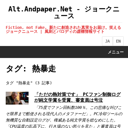
Alt.Andpaper.Net - ジョークニ
ュース
Fiction, not Fake. 新たに創造された真実をお届け。笑える
ジョークニュース | 風刺とパロディの虚構情報サイト
JA
EN
メニュー
タグ: 熱暴走
タグ "熱暴走" (3 記事)
「ただの熱対策です」 PCファン制御ログ
が純文学賞を受賞、審査員は号泣
「75度でファン回転数100％。この悲痛な叫びこ
そ限界まで酷使される現代人のメタファーだ」。PC冷却ツールの
無機質な自動設定ログが、権威ある純文学賞を総なめにした。
「CPU温度の乱高下に、行き場のない怒りを見た」と審査員は号