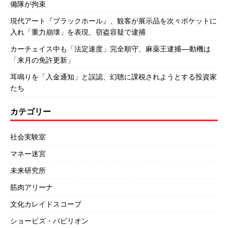
備隊が拘束
現代アート『ブラックホール』、観客が展示品を次々ポケットに
入れ「重力崩壊」を表現、窃盗容疑で逮捕
カーチェイス中も「法定速度」完全順守、麻薬王逮捕――動機は
「来月の免許更新」
耳鳴りを「入金通知」と誤認、幻聴に課税されようとする投資家
たち
カテゴリー
社会実験室
マネー迷宮
未来研究所
筋肉アリーナ
文化カレイドスコープ
ショービズ・パビリオン