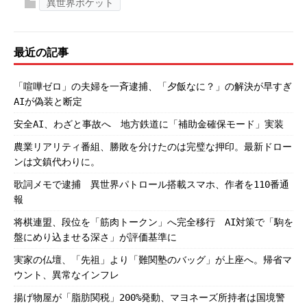
異世界ポケット
最近の記事
「喧嘩ゼロ」の夫婦を一斉逮捕、「夕飯なに？」の解決が早すぎ
AIが偽装と断定
安全AI、わざと事故へ 地方鉄道に「補助金確保モード」実装
農業リアリティ番組、勝敗を分けたのは完璧な押印。最新ドロー
ンは文鎮代わりに。
歌詞メモで逮捕 異世界パトロール搭載スマホ、作者を110番通
報
将棋連盟、段位を「筋肉トークン」へ完全移行 AI対策で「駒を
盤にめり込ませる深さ」が評価基準に
実家の仏壇、「先祖」より「難関塾のバッグ」が上座へ。帰省マ
ウント、異常なインフレ
揚げ物屋が「脂肪関税」200%発動、マヨネーズ所持者は国境警