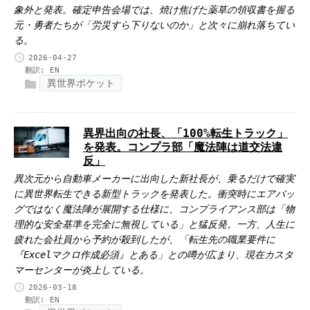
象外と発表。確定申告会場では、焼け焦げた薬草の領収書を握る
元・勇者たちが「労災すら下りないのか」と次々に崩れ落ちてい
る。
2026-04-27
翻訳:
EN
異世界ポケット
異界出向の社長、「100%転生トラック」
を発表。コンプラ部「魔法陣は道交法違
反」
異次元から自動車メーカーに出向した新社長が、乗るだけで確実
に異世界転生できる新型トラックを発表した。衝突時にエアバッ
グではなく魔法陣が展開する仕様に、コンプライアンス部は「物
理的な安全基準を完全に無視している」と猛反発。一方、人生に
疲れた会社員から予約が殺到したが、「転生先の職業要件に
『Excelマクロ作成必須』とある」との噂が広まり、現在カスタ
マーセンターが炎上している。
2026-03-18
翻訳:
EN