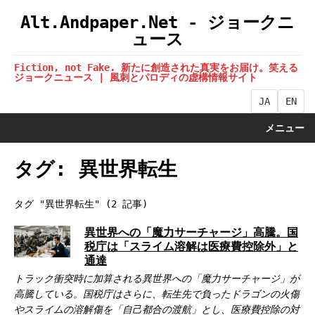
Alt.Andpaper.Net - ジョークニ
ュース
Fiction, not Fake. 新たに創造された真実をお届け。笑える
ジョークニュース | 風刺とパロディの虚構情報サイト
JA
EN
メニュー
タグ: 異世界転生
タグ "異世界転生" (2 記事)
異世界への「魔力サーチャージ」高騰。国
税庁は「スライム溶解は医療費控除外」と
通達
トラック衝突時に加算される異世界への「魔力サーチャージ」が
高騰している。国税庁はさらに、転生先で負ったドラゴンの火傷
やスライムの溶解傷を「自己都合の渡航」とし、医療費控除の対