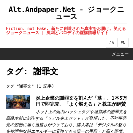
Alt.Andpaper.Net - ジョークニ
ュース
Fiction, not Fake. 新たに創造された真実をお届け。笑える
ジョークニュース | 風刺とパロディの虚構情報サイト
JA
EN
メニュー
タグ: 謝罪文
タグ "謝罪文" (1 記事)
炎上企業の謝罪文を刻んだ「薪」、1本5万
円で即完売。「よく燃える」と株主が絶賛
ネット上の批判ハッシュタグや経営陣の謝罪文を
高級木材に刻印する「リアル炎上セット」が登場した。不祥事発
覚の翌朝に届く迅速さがウケており、購入者は「デジタルの怒り
を物理的な熱エネルギーに変換できる唯一の手段」と高く評価。