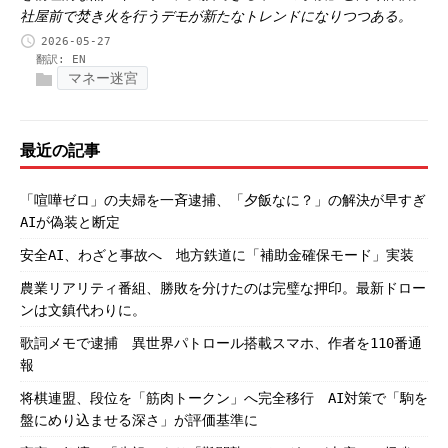
社屋前で焚き火を行うデモが新たなトレンドになりつつある。
2026-05-27
翻訳:
EN
マネー迷宮
最近の記事
「喧嘩ゼロ」の夫婦を一斉逮捕、「夕飯なに？」の解決が早すぎ
AIが偽装と断定
安全AI、わざと事故へ 地方鉄道に「補助金確保モード」実装
農業リアリティ番組、勝敗を分けたのは完璧な押印。最新ドロー
ンは文鎮代わりに。
歌詞メモで逮捕 異世界パトロール搭載スマホ、作者を110番通
報
将棋連盟、段位を「筋肉トークン」へ完全移行 AI対策で「駒を
盤にめり込ませる深さ」が評価基準に