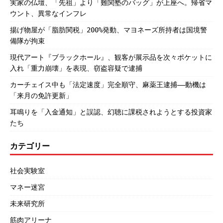
実家の仏壇、「先祖」より「難関塾のバッグ」が上座へ。帰省マ
ウント、異常なインフレ
揚げ物屋が「脂肪関税」200%発動、マヨネーズ所持者は国境警
備隊が拘束
現代アート『ブラックホール』、観客が展示品を次々ポケットに
入れ「重力崩壊」を表現、窃盗容疑で逮捕
カーチェイス中も「法定速度」完全順守、麻薬王逮捕――動機は
「来月の免許更新」
耳鳴りを「入金通知」と誤認、幻聴に課税されようとする投資家
たち
カテゴリー
社会実験室
マネー迷宮
未来研究所
筋肉アリーナ