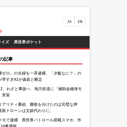
JA
EN
ト
ライズ
異世界ポケット
の記事
嘩ゼロ」の夫婦を一斉逮捕、「夕飯なに？」の
が早すぎAIが偽装と断定
AI、わざと事故へ 地方鉄道に「補助金確保モ
」実装
リアリティ番組、勝敗を分けたのは完璧な押
最新ドローンは文鎮代わりに。
メモで逮捕 異世界パトロール搭載スマホ、作
110番通報