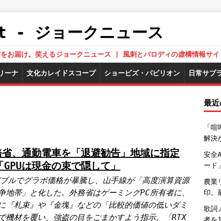
.Net - ジョークニュース
された真実をお届け。笑えるジョークニュース | 風刺とパロディの虚構情報サイ
リーナ
文化カレイドスコープ
ショービズ・パビリオン
日常サプ
最近
「喧
解決
務省、通勤電車を「退避勧告」地域に指定
安全
「GPUは現金の束で隠して」
ード
バブルでグラボ価格が暴騰し、山手線が「高度演算資源
農業
争地帯」と化した。外務省はゲーミングPC所有者に、
印。
に『札束』や『金塊』などの「比較的価値の低いダミ
歌詞
で機材を覆い、強盗の目をごまかすよう指示。「RTX
者を