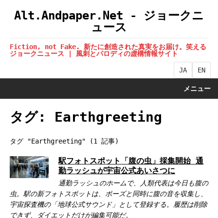
Alt.Andpaper.Net - ジョークニ
ュース
Fiction, not Fake. 新たに創造された真実をお届け。笑える
ジョークニュース | 風刺とパロディの虚構情報サイト
JA
EN
メニュー
タグ: Earthgreeting
タグ "Earthgreeting" (1 記事)
駅フォトスポット「腹の虫」採集開始 通
勤ラッシュが宇宙公式あいさつに
通勤ラッシュのホームで、人類代表は今日も腹の
虫。駅の新フォトスポットは、ポーズと同時に腹の音を収集し、
宇宙探査機の「地球公式サウンド」として登録する。履歴は削除
できず、ダイエットだけが編集可能だ。