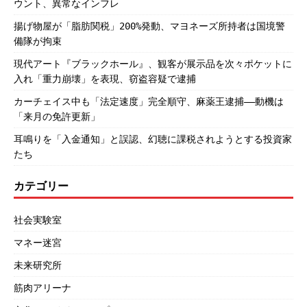
ウント、異常なインフレ
揚げ物屋が「脂肪関税」200%発動、マヨネーズ所持者は国境警
備隊が拘束
現代アート『ブラックホール』、観客が展示品を次々ポケットに
入れ「重力崩壊」を表現、窃盗容疑で逮捕
カーチェイス中も「法定速度」完全順守、麻薬王逮捕――動機は
「来月の免許更新」
耳鳴りを「入金通知」と誤認、幻聴に課税されようとする投資家
たち
カテゴリー
社会実験室
マネー迷宮
未来研究所
筋肉アリーナ