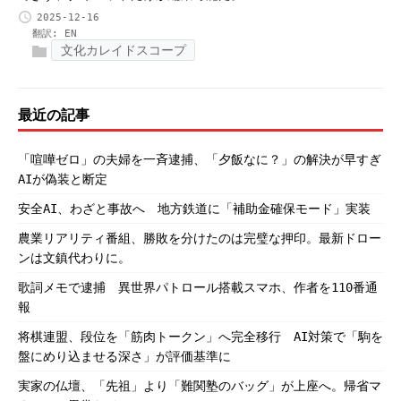
2025-12-16
翻訳:
EN
文化カレイドスコープ
最近の記事
「喧嘩ゼロ」の夫婦を一斉逮捕、「夕飯なに？」の解決が早すぎ
AIが偽装と断定
安全AI、わざと事故へ 地方鉄道に「補助金確保モード」実装
農業リアリティ番組、勝敗を分けたのは完璧な押印。最新ドロー
ンは文鎮代わりに。
歌詞メモで逮捕 異世界パトロール搭載スマホ、作者を110番通
報
将棋連盟、段位を「筋肉トークン」へ完全移行 AI対策で「駒を
盤にめり込ませる深さ」が評価基準に
実家の仏壇、「先祖」より「難関塾のバッグ」が上座へ。帰省マ