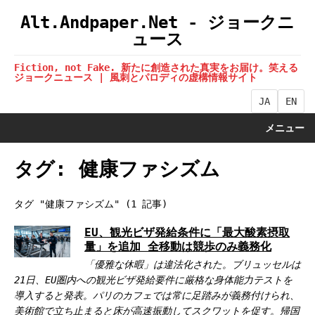
Alt.Andpaper.Net - ジョークニ
ュース
Fiction, not Fake. 新たに創造された真実をお届け。笑える
ジョークニュース | 風刺とパロディの虚構情報サイト
JA
EN
メニュー
タグ: 健康ファシズム
タグ "健康ファシズム" (1 記事)
EU、観光ビザ発給条件に「最大酸素摂取
量」を追加 全移動は競歩のみ義務化
「優雅な休暇」は違法化された。ブリュッセルは
21日、EU圏内への観光ビザ発給要件に厳格な身体能力テストを
導入すると発表。パリのカフェでは常に足踏みが義務付けられ、
美術館で立ち止まると床が高速振動してスクワットを促す。帰国