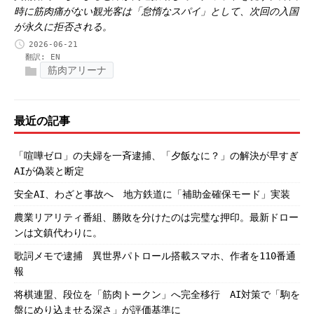
時に筋肉痛がない観光客は「怠惰なスパイ」として、次回の入国
が永久に拒否される。
2026-06-21
翻訳:
EN
筋肉アリーナ
最近の記事
「喧嘩ゼロ」の夫婦を一斉逮捕、「夕飯なに？」の解決が早すぎ
AIが偽装と断定
安全AI、わざと事故へ 地方鉄道に「補助金確保モード」実装
農業リアリティ番組、勝敗を分けたのは完璧な押印。最新ドロー
ンは文鎮代わりに。
歌詞メモで逮捕 異世界パトロール搭載スマホ、作者を110番通
報
将棋連盟、段位を「筋肉トークン」へ完全移行 AI対策で「駒を
盤にめり込ませる深さ」が評価基準に