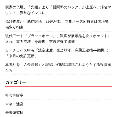
実家の仏壇、「先祖」より「難関塾のバッグ」が上座へ。帰省マ
ウント、異常なインフレ
揚げ物屋が「脂肪関税」200%発動、マヨネーズ所持者は国境警
備隊が拘束
現代アート『ブラックホール』、観客が展示品を次々ポケットに
入れ「重力崩壊」を表現、窃盗容疑で逮捕
カーチェイス中も「法定速度」完全順守、麻薬王逮捕――動機は
「来月の免許更新」
耳鳴りを「入金通知」と誤認、幻聴に課税されようとする投資家
たち
カテゴリー
社会実験室
マネー迷宮
未来研究所