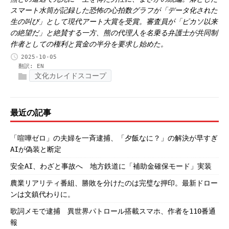
スマート水筒が記録した恐怖の心拍数グラフが「データ化された
生の叫び」として現代アート大賞を受賞。審査員が「ピカソ以来
の絶望だ」と絶賛する一方、熊の代理人を名乗る弁護士が共同制
作者としての権利と賞金の半分を要求し始めた。
2025-10-05
翻訳:
EN
文化カレイドスコープ
最近の記事
「喧嘩ゼロ」の夫婦を一斉逮捕、「夕飯なに？」の解決が早すぎ
AIが偽装と断定
安全AI、わざと事故へ 地方鉄道に「補助金確保モード」実装
農業リアリティ番組、勝敗を分けたのは完璧な押印。最新ドロー
ンは文鎮代わりに。
歌詞メモで逮捕 異世界パトロール搭載スマホ、作者を110番通
報