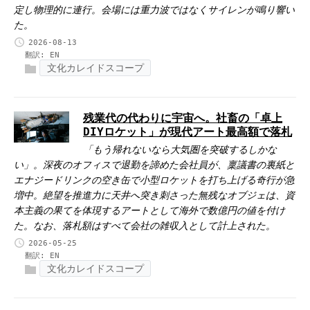
定し物理的に連行。会場には重力波ではなくサイレンが鳴り響い
た。
2026-08-13
翻訳:
EN
文化カレイドスコープ
残業代の代わりに宇宙へ。社畜の「卓上
DIYロケット」が現代アート最高額で落札
「もう帰れないなら大気圏を突破するしかな
い」。深夜のオフィスで退勤を諦めた会社員が、稟議書の裏紙と
エナジードリンクの空き缶で小型ロケットを打ち上げる奇行が急
増中。絶望を推進力に天井へ突き刺さった無残なオブジェは、資
本主義の果てを体現するアートとして海外で数億円の値を付け
た。なお、落札額はすべて会社の雑収入として計上された。
2026-05-25
翻訳:
EN
文化カレイドスコープ