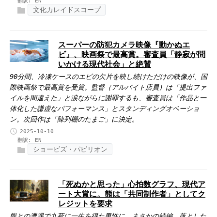
翻訳:
EN
文化カレイドスコープ
スーパーの防犯カメラ映像『動かぬエ
ビ』、映画祭で最高賞。審査員「静寂が問
いかける現代社会」と絶賛
90分間、冷凍ケースのエビの欠片を映し続けただけの映像が、国
際映画祭で最高賞を受賞。監督（アルバイト店員）は「提出ファ
イルを間違えた」と涙ながらに謝罪するも、審査員は「作品と一
体化した謙虚なパフォーマンス」とスタンディングオベーショ
ン。次回作は「陳列棚のたまご」に決定。
2025-10-10
翻訳:
EN
ショービズ・パビリオン
「死ぬかと思った」心拍数グラフ、現代ア
ート大賞に。熊は「共同制作者」としてク
レジットを要求
熊との遭遇で九死に一生を得た男性に、まさかの続編。落とした