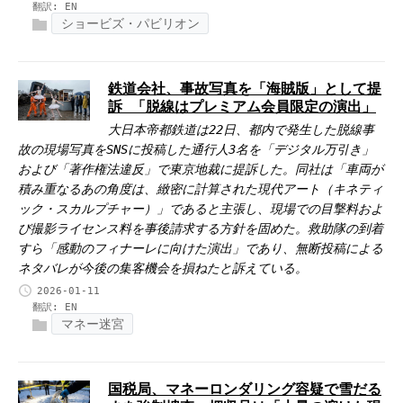
翻訳:
EN
ショービズ・パビリオン
鉄道会社、事故写真を「海賊版」として提
訴 「脱線はプレミアム会員限定の演出」
大日本帝都鉄道は22日、都内で発生した脱線事
故の現場写真をSNSに投稿した通行人3名を「デジタル万引き」
および「著作権法違反」で東京地裁に提訴した。同社は「車両が
積み重なるあの角度は、緻密に計算された現代アート（キネティ
ック・スカルプチャー）」であると主張し、現場での目撃料およ
び撮影ライセンス料を事後請求する方針を固めた。救助隊の到着
すら「感動のフィナーレに向けた演出」であり、無断投稿による
ネタバレが今後の集客機会を損ねたと訴えている。
2026-01-11
翻訳:
EN
マネー迷宮
国税局、マネーロンダリング容疑で雪だる