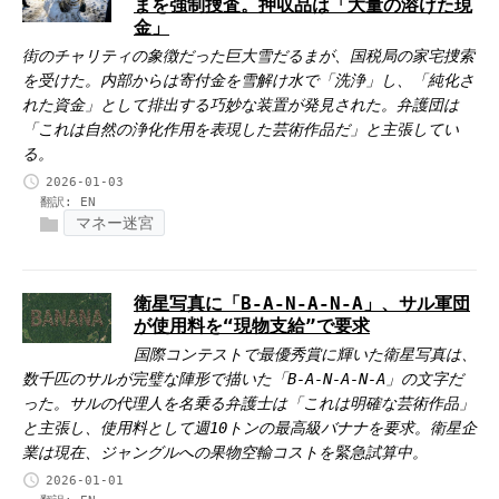
まを強制捜査。押収品は「大量の溶けた現
金」
街のチャリティの象徴だった巨大雪だるまが、国税局の家宅捜索
を受けた。内部からは寄付金を雪解け水で「洗浄」し、「純化さ
れた資金」として排出する巧妙な装置が発見された。弁護団は
「これは自然の浄化作用を表現した芸術作品だ」と主張してい
る。
2026-01-03
翻訳:
EN
マネー迷宮
衛星写真に「B-A-N-A-N-A」、サル軍団
が使用料を“現物支給”で要求
国際コンテストで最優秀賞に輝いた衛星写真は、
数千匹のサルが完璧な陣形で描いた「B-A-N-A-N-A」の文字だ
った。サルの代理人を名乗る弁護士は「これは明確な芸術作品」
と主張し、使用料として週10トンの最高級バナナを要求。衛星企
業は現在、ジャングルへの果物空輸コストを緊急試算中。
2026-01-01