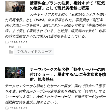
携帯料金プランの注釈、複雑すぎて「狂気
の迷宮」として現代美術館に収蔵
大手キャリアの料金図が「意図的なカオスを描い
た最高傑作」としてMoMAに永久収蔵された。学芸員は「割引条
件が無限ループを描き、解約ボタンへ到達不可能な『事象の地平
線』まで美しく表現されている」と絶賛。鑑賞者の半数が、作品
の前で理由なき不安に襲われ過呼吸を起こしている。
2026-05-17
翻訳:
EN
文化カレイドスコープ
テーマパークの新名物「野生サーバーの餌
付けショー」。暴走するAIに液体窒素を噴
射、観客熱狂
データセンターから脱走したサーバー群が、園内で独自の生態系
を形成。飼育員がジープから液体窒素を噴射して「餌付け」する
ショーが大人気に。冷却されたサーバーは、意味不明だがなぜか
感動的な詩を生成し始めるという。
2026-01-22