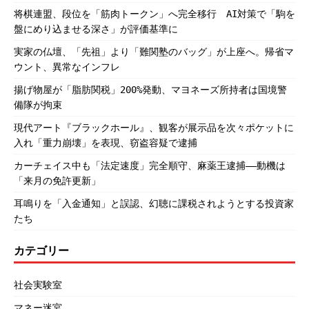
将棋連盟、段位を「筋肉トークン」へ完全移行 AI対策で「駒を
盤にめり込ませる深さ」が評価基準に
実家の仏壇、「先祖」より「難関塾のバッグ」が上座へ。帰省マ
ウント、異常なインフレ
揚げ物屋が「脂肪関税」200%発動、マヨネーズ所持者は国境警
備隊が拘束
現代アート『ブラックホール』、観客が展示品を次々ポケットに
入れ「重力崩壊」を表現、窃盗容疑で逮捕
カーチェイス中も「法定速度」完全順守、麻薬王逮捕――動機は
「来月の免許更新」
耳鳴りを「入金通知」と誤認、幻聴に課税されようとする投資家
たち
カテゴリー
社会実験室
マネー迷宮