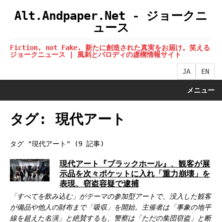
Alt.Andpaper.Net - ジョークニ
ュース
Fiction, not Fake. 新たに創造された真実をお届け。笑える
ジョークニュース | 風刺とパロディの虚構情報サイト
JA
EN
メニュー
タグ: 現代アート
タグ "現代アート" (9 記事)
現代アート『ブラックホール』、観客が展
示品を次々ポケットに入れ「重力崩壊」を
表現、窃盗容疑で逮捕
「すべてを飲み込む」がテーマの参加型アートで、没入した観客
が備品や他人の財布まで「吸収」を開始。主催者は「事象の地平
線を超えた名演」と絶賛するも、警察は「ただの集団窃盗」と断