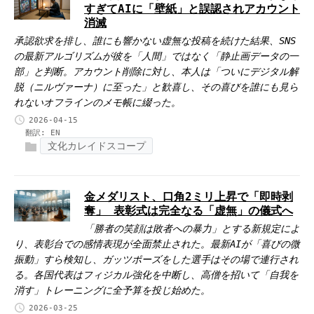
すぎてAIに「壁紙」と誤認されアカウント
消滅
承認欲求を排し、誰にも響かない虚無な投稿を続けた結果、SNS
の最新アルゴリズムが彼を「人間」ではなく「静止画データの一
部」と判断。アカウント削除に対し、本人は「ついにデジタル解
脱（ニルヴァーナ）に至った」と歓喜し、その喜びを誰にも見ら
れないオフラインのメモ帳に綴った。
2026-04-15
翻訳:
EN
文化カレイドスコープ
金メダリスト、口角2ミリ上昇で「即時剥
奪」 表彰式は完全なる「虚無」の儀式へ
「勝者の笑顔は敗者への暴力」とする新規定によ
り、表彰台での感情表現が全面禁止された。最新AIが「喜びの微
振動」すら検知し、ガッツポーズをした選手はその場で連行され
る。各国代表はフィジカル強化を中断し、高僧を招いて「自我を
消す」トレーニングに全予算を投じ始めた。
2026-03-25