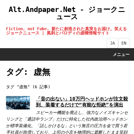
Alt.Andpaper.Net - ジョークニ
ュース
Fiction, not Fake. 新たに創造された真実をお届け。笑える
ジョークニュース | 風刺とパロディの虚構情報サイト
JA
EN
メニュー
タグ: 虚無
タグ "虚無" (6 記事)
「音の出ない」10万円ヘッドホンが注文殺
到、装着するだけで“有能な拒絶”を演出
スピーカー機能を廃止し、強力なノイズキャンセ
リングと「通話中ランプ」だけに特化した社内政治用ヘッドホン
が標準装備化。「話しかけるな」という無言の圧力を金で買う若
手社員が急増しており、上司の小言を物理的に遮断したまま笑顔