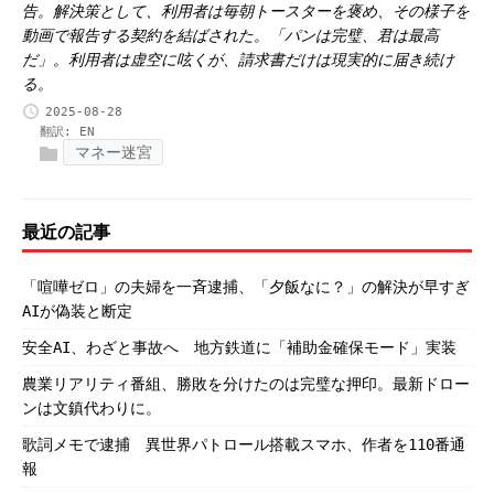
告。解決策として、利用者は毎朝トースターを褒め、その様子を
動画で報告する契約を結ばされた。「パンは完璧、君は最高
だ」。利用者は虚空に呟くが、請求書だけは現実的に届き続け
る。
2025-08-28
翻訳:
EN
マネー迷宮
最近の記事
「喧嘩ゼロ」の夫婦を一斉逮捕、「夕飯なに？」の解決が早すぎ
AIが偽装と断定
安全AI、わざと事故へ 地方鉄道に「補助金確保モード」実装
農業リアリティ番組、勝敗を分けたのは完璧な押印。最新ドロー
ンは文鎮代わりに。
歌詞メモで逮捕 異世界パトロール搭載スマホ、作者を110番通
報