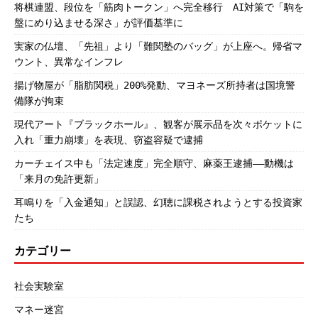
将棋連盟、段位を「筋肉トークン」へ完全移行 AI対策で「駒を
盤にめり込ませる深さ」が評価基準に
実家の仏壇、「先祖」より「難関塾のバッグ」が上座へ。帰省マ
ウント、異常なインフレ
揚げ物屋が「脂肪関税」200%発動、マヨネーズ所持者は国境警
備隊が拘束
現代アート『ブラックホール』、観客が展示品を次々ポケットに
入れ「重力崩壊」を表現、窃盗容疑で逮捕
カーチェイス中も「法定速度」完全順守、麻薬王逮捕――動機は
「来月の免許更新」
耳鳴りを「入金通知」と誤認、幻聴に課税されようとする投資家
たち
カテゴリー
社会実験室
マネー迷宮