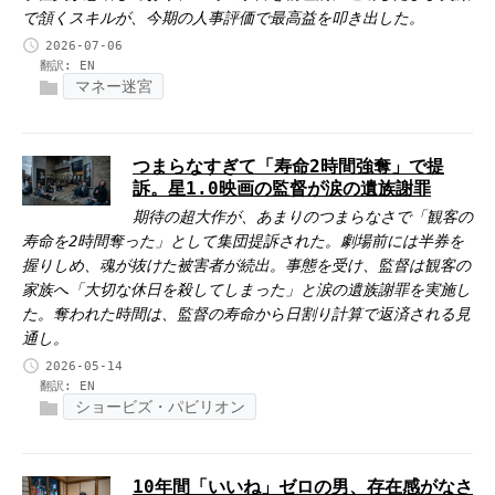
で頷くスキルが、今期の人事評価で最高益を叩き出した。
2026-07-06
翻訳:
EN
マネー迷宮
つまらなすぎて「寿命2時間強奪」で提
訴。星1.0映画の監督が涙の遺族謝罪
期待の超大作が、あまりのつまらなさで「観客の
寿命を2時間奪った」として集団提訴された。劇場前には半券を
握りしめ、魂が抜けた被害者が続出。事態を受け、監督は観客の
家族へ「大切な休日を殺してしまった」と涙の遺族謝罪を実施し
た。奪われた時間は、監督の寿命から日割り計算で返済される見
通し。
2026-05-14
翻訳:
EN
ショービズ・パビリオン
10年間「いいね」ゼロの男、存在感がなさ