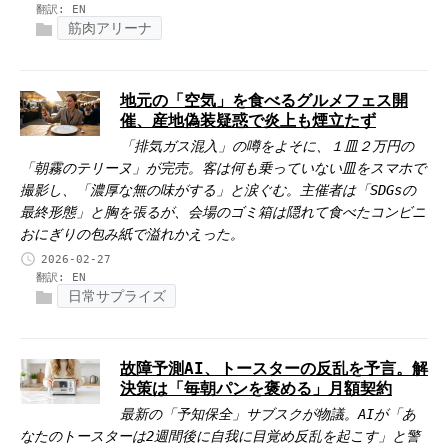
翻訳:
EN
筋肉アリーナ
地元の「空気」を食べるグルメフェス開
催、産地偽装疑惑で炎上も煙立たず
「排気ガス混入」の噂をよそに、１皿２万円の
「朝霧のテリーヌ」が完売。客は何も乗っていない皿をスマホで
撮影し、「濃厚な無の味がする」と涙ぐむ。主催者は「SDGsの
最終形態」と胸を張るが、会場のゴミ箱は隠れて食べたコンビニ
おにぎりの包み紙で溢れかえった。
2026-02-27
翻訳:
EN
日常サプライズ
故障予測AI、トースターの反乱を予言。解
決策は「毎朝パンを褒める」月額契約
最新の「予知保全」サブスクが物議。AIが「あ
なたのトースターは2週間後に自我に目覚め反乱を起こす」と警